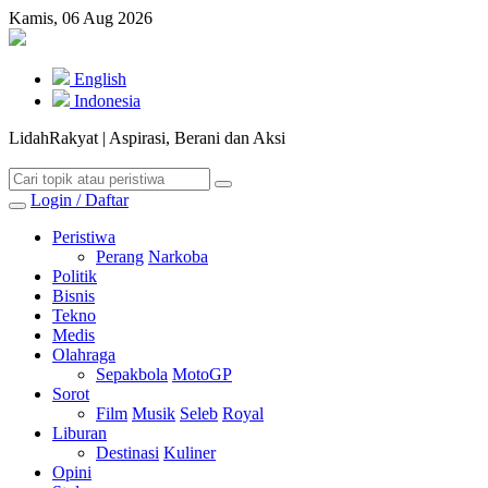
Kamis, 06 Aug 2026
English
Indonesia
LidahRakyat | Aspirasi, Berani dan Aksi
Login / Daftar
Peristiwa
Perang
Narkoba
Politik
Bisnis
Tekno
Medis
Olahraga
Sepakbola
MotoGP
Sorot
Film
Musik
Seleb
Royal
Liburan
Destinasi
Kuliner
Opini