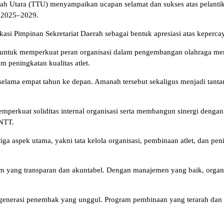
h Utara (TTU) menyampaikan ucapan selamat dan sukses atas pelantik
e 2025–2029.
si Pimpinan Sekretariat Daerah sebagai bentuk apresiasi atas kepercay
NTT untuk memperkuat peran organisasi dalam pengembangan olahraga 
m peningkatan kualitas atlet.
elama empat tahun ke depan. Amanah tersebut sekaligus menjadi tanta
erkuat soliditas internal organisasi serta membangun sinergi dengan
 NTT.
a aspek utama, yakni tata kelola organisasi, pembinaan atlet, dan peni
em yang transparan dan akuntabel. Dengan manajemen yang baik, organ
enerasi penembak yang unggul. Program pembinaan yang terarah dan berk