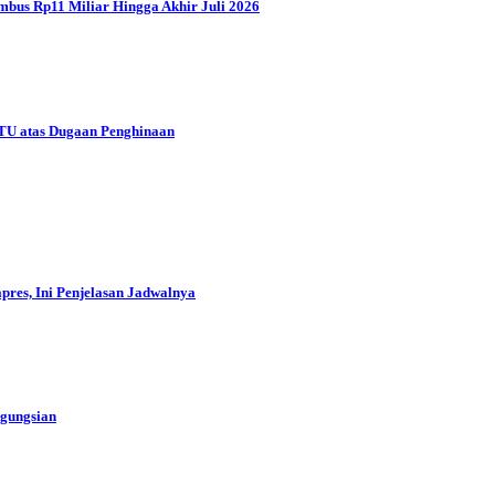
mbus Rp11 Miliar Hingga Akhir Juli 2026
TTU atas Dugaan Penghinaan
res, Ini Penjelasan Jadwalnya
ngungsian