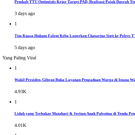
Pemkab TTU Optimistis Kejar Target PAD, Realisasi Pajak Daerah Te
3 days ago
1
Tim Kuasa Hukum Falent Kebo Laporkan Chatarina Sigit ke Polres 
5 days ago
Yang Paling Viral
1
Wakil Presiden, Gibran Buka Layanan Pengaduan Warga di Istana Wap
4.93K
1
Lidah yang Terbakar Matahari & Jeritan Anak Palestina di Tenda Pe
4.01K