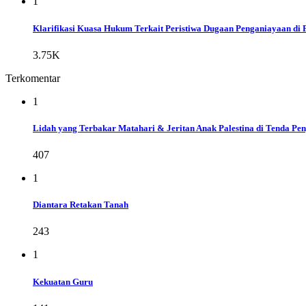
1
Klarifikasi Kuasa Hukum Terkait Peristiwa Dugaan Penganiayaan di 
3.75K
Terkomentar
1
Lidah yang Terbakar Matahari & Jeritan Anak Palestina di Tenda Pe
407
1
Diantara Retakan Tanah
243
1
Kekuatan Guru