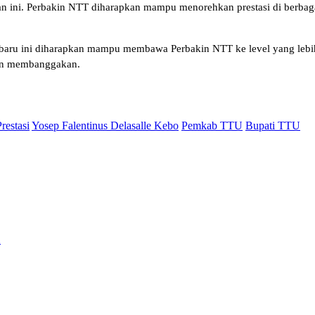
an ini. Perbakin NTT diharapkan mampu menorehkan prestasi di berbagai
 baru ini diharapkan mampu membawa Perbakin NTT ke level yang lebih
in membanggakan.
restasi
Yosep Falentinus Delasalle Kebo
Pemkab TTU
Bupati TTU
a