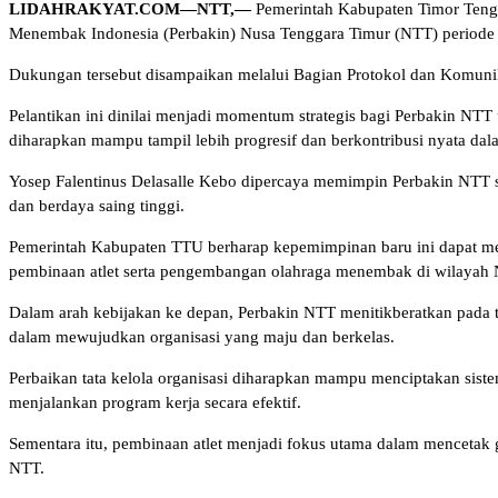
LIDAHRAKYAT.COM—NTT,—
Pemerintah Kabupaten Timor Tenga
Menembak Indonesia (Perbakin) Nusa Tenggara Timur (NTT) period
Dukungan tersebut disampaikan melalui Bagian Protokol dan Komunika
Pelantikan ini dinilai menjadi momentum strategis bagi Perbakin 
diharapkan mampu tampil lebih progresif dan berkontribusi nyata dala
Yosep Falentinus Delasalle Kebo dipercaya memimpin Perbakin NTT s
dan berdaya saing tinggi.
Pemerintah Kabupaten TTU berharap kepemimpinan baru ini dapat memp
pembinaan atlet serta pengembangan olahraga menembak di wilayah
Dalam arah kebijakan ke depan, Perbakin NTT menitikberatkan pada tig
dalam mewujudkan organisasi yang maju dan berkelas.
Perbaikan tata kelola organisasi diharapkan mampu menciptakan sist
menjalankan program kerja secara efektif.
Sementara itu, pembinaan atlet menjadi fokus utama dalam mencetak g
NTT.