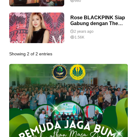
980
Menginspirasi Bangsa
dan Dunia
Rose BLACKPINK Siap
Gabung dengan The
Black Label
2 years ago
1.56K
Showing 2 of 2 entries