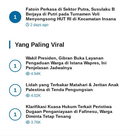
Fatoin Perkasa di Sektor Putra, Susulaku B
Berjaya di Putri pada Turnamen Voli
1
Menyongsong HUT RI di Kecamatan Insana
2 days ago
Yang Paling Viral
Wakil Presiden, Gibran Buka Layanan
Pengaduan Warga di Istana Wapres, Ini
1
Penjelasan Jadwalnya
4.94K
Lidah yang Terbakar Matahari & Jeritan Anak
1
Palestina di Tenda Pengungsian
4.02K
Klarifikasi Kuasa Hukum Terkait Peristiwa
Dugaan Penganiayaan di Fafinesu, Warga
1
Diminta Tetap Tenang
3.76K