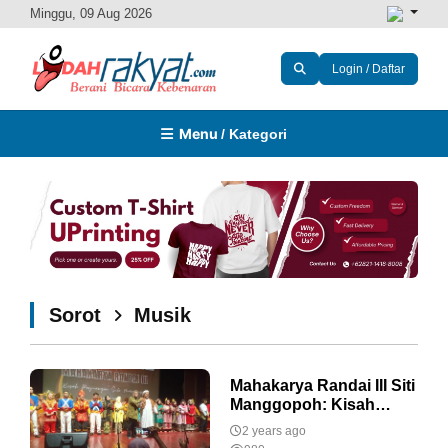
Minggu, 09 Aug 2026
Login / Daftar
Menu
/ Kategori
Sorot
Musik
Mahakarya Randai III Siti
Manggopoh: Kisah
Heroik Perempuan
2 years ago
Minangkabau yang