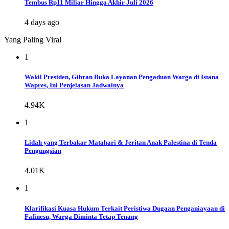
Tembus Rp11 Miliar Hingga Akhir Juli 2026
4 days ago
Yang Paling Viral
1
Wakil Presiden, Gibran Buka Layanan Pengaduan Warga di Istana
Wapres, Ini Penjelasan Jadwalnya
4.94K
1
Lidah yang Terbakar Matahari & Jeritan Anak Palestina di Tenda
Pengungsian
4.01K
1
Klarifikasi Kuasa Hukum Terkait Peristiwa Dugaan Penganiayaan di
Fafinesu, Warga Diminta Tetap Tenang