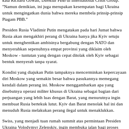
kata Richard Gowan, Direktur PBB di International Crisis Group.
"Namun demikian, ini juga merupakan kesempatan bagi Ukraina
untuk mengingatkan dunia bahwa mereka membela prinsip-prinsip
Piagam PBB."
Presiden Rusia Vladimir Putin mengatakan pada hari Jumat bahwa
Rusia akan mengakhiri perang di Ukraina hanya jika Kyiv setuju
untuk menghentikan ambisinya bergabung dengan NATO dan
menyerahkan sepenuhnya empat provinsi yang diklaim oleh
Moskow - tuntutan yang dengan cepat ditolak oleh Kyiv sebagai
bentuk menyerah tanpa syarat.
Kondisi yang diajukan Putin tampaknya mencerminkan kepercayaan
diri Moskow yang semakin besar bahwa pasukannya memegang
kendali dalam perang ini. Moskow menggambarkan apa yang
disebutnya operasi militer khusus di Ukraina sebagai bagian dari
perjuangan yang lebih luas dengan Barat, yang menurutnya ingin
membuat Rusia bertekuk lutut. Kyiv dan Barat menolak hal ini dan
menuduh Rusia melakukan perang ilegal untuk menaklukkan.
Swiss, yang menjadi tuan rumah summit atas permintaan Presiden
Ukraina Volodymyr Zelenskiy, ingin membuka jalan bagi proses