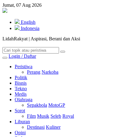
Jumat, 07 Aug 2026
English
Indonesia
LidahRakyat | Aspirasi, Berani dan Aksi
Login / Daftar
Peristiwa
Perang
Narkoba
Politik
Bisnis
Tekno
Medis
Olahraga
Sepakbola
MotoGP
Sorot
Film
Musik
Seleb
Royal
Liburan
Destinasi
Kuliner
Opini