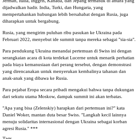
Jerman, Italia, Inggris, Kanada, dan Jepang termasuk di antara yang
dijadwalkan hadir. India, Turki, dan Hungaria, yang
mempertahankan hubungan lebih bersahabat dengan Rusia, juga
diharapkan untuk bergabung.
Rusia, yang mengirim puluhan ribu pasukan ke Ukraina pada
Februari 2022, menyebut ide summit tanpa mereka sebagai "sia-sia".
Para pendukung Ukraina menandai pertemuan di Swiss ini dengan
serangkaian acara di kota terdekat Lucerne untuk menarik perhatian
pada biaya kemanusiaan dari perang tersebut, dengan demonstrasi
yang direncanakan untuk menyerukan kembalinya tahanan dan
anak-anak yang dibawa ke Rusia.
Para pejabat Eropa secara pribadi mengakui bahwa tanpa dukungan
dari sekutu utama Moskow, dampak summit ini akan terbatas.
"Apa yang bisa (Zelenskiy) harapkan dari pertemuan ini?" kata
Daniel Woker, mantan duta besar Swiss. "Langkah kecil lainnya
menuju solidaritas internasional dengan Ukraina sebagai korban
agresi Rusia." ***
Tags