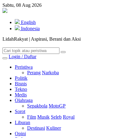
Sabtu, 08 Aug 2026
English
Indonesia
LidahRakyat | Aspirasi, Berani dan Aksi
Login / Daftar
Peristiwa
Perang
Narkoba
Politik
Bisnis
Tekno
Medis
Olahraga
Sepakbola
MotoGP
Sorot
Film
Musik
Seleb
Royal
Liburan
Destinasi
Kuliner
Opini