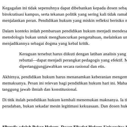
Kegagalan ini tidak sepenuhnya dapat dibebankan kepada dosen sebaga
birokratisasi kampus, serta tekanan politik yang sering kali tidak ra
menjalankan peran. Pendidikan hukum yang miskin refleksi berisiko me
Dalam konteks inilah pembaruan pendidikan hukum menjadi mendesak. 
metodologis bukan untuk menghancurkan pengetahuan, melainkan unt
menjadikannya sebagai dogma yang kebal kritik.
Keraguan tersebut harus diikuti dengan latihan analisis yang
rebuttal—dapat menjadi perangkat pedagogis yang efektif. M
dipertanggungjawabkan secara rasional dan etis.
Akhirnya, pendidikan hukum harus menanamkan keberanian mengemban 
memaksanya. Pesan ini relevan bagi pendidikan hukum hari ini. Maha
tanggung jawab ilmiah dan konstitusional.
Di titik itulah pendidikan hukum kembali menemukan maknanya. Ia t
peradaban, bukan sekadar mesin legitimasi kekuasaan. Dan dosen huk
*Penulis adalah Pakar Hukum, Dosen Filsafat Hukum Universitas 