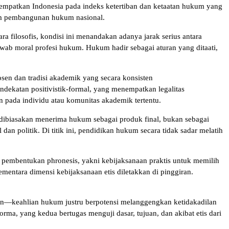
nempatkan Indonesia pada indeks ketertiban dan ketaatan hukum yang
lam pembangunan hukum nasional.
 filosofis, kondisi ini menandakan adanya jarak serius antara
wab moral profesi hukum. Hukum hadir sebagai aturan yang ditaati,
osen dan tradisi akademik yang secara konsisten
dekatan positivistik-formal, yang menempatkan legalitas
 pada individu atau komunitas akademik tertentu.
a dibiasakan menerima hukum sebagai produk final, bukan sebagai
dan politik. Di titik ini, pendidikan hukum secara tidak sadar melatih
 pembentukan phronesis, yakni kebijaksanaan praktis untuk memilih
entara dimensi kebijaksanaan etis diletakkan di pinggiran.
daban—keahlian hukum justru berpotensi melanggengkan ketidakadilan
rma, yang kedua bertugas menguji dasar, tujuan, dan akibat etis dari