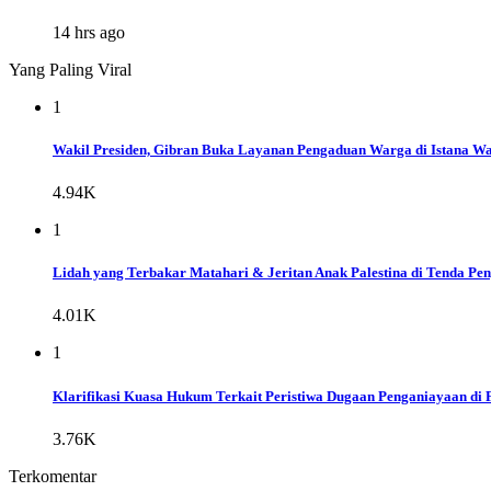
14 hrs ago
Yang Paling Viral
1
Wakil Presiden, Gibran Buka Layanan Pengaduan Warga di Istana Wap
4.94K
1
Lidah yang Terbakar Matahari & Jeritan Anak Palestina di Tenda Pe
4.01K
1
Klarifikasi Kuasa Hukum Terkait Peristiwa Dugaan Penganiayaan di 
3.76K
Terkomentar