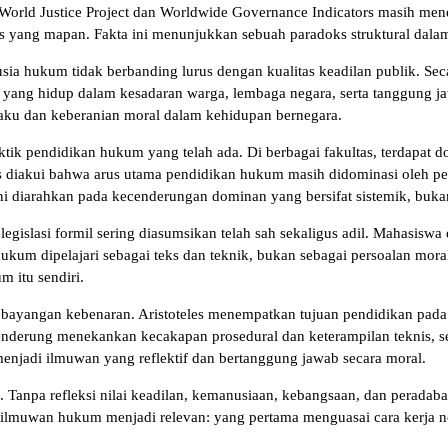
i World Justice Project dan Worldwide Governance Indicators masih me
itis yang mapan. Fakta ini menunjukkan sebuah paradoks struktural da
a hukum tidak berbanding lurus dengan kualitas keadilan publik. Secara
s yang hidup dalam kesadaran warga, lembaga negara, serta tanggung ja
laku dan keberanian moral dalam kehidupan bernegara.
tik pendidikan hukum yang telah ada. Di berbagai fakultas, terdapat d
 diakui bahwa arus utama pendidikan hukum masih didominasi oleh pen
ni diarahkan pada kecenderungan dominan yang bersifat sistemik, bukan
gislasi formil sering diasumsikan telah sah sekaligus adil. Mahasisw
hukum dipelajari sebagai teks dan teknik, bukan sebagai persoalan moral 
 itu sendiri.
 bayangan kebenaran. Aristoteles menempatkan tujuan pendidikan pada
derung menekankan kecakapan prosedural dan keterampilan teknis, sem
menjadi ilmuwan yang reflektif dan bertanggung jawab secara moral.
kup. Tanpa refleksi nilai keadilan, kemanusiaan, kebangsaan, dan pera
n ilmuwan hukum menjadi relevan: yang pertama menguasai cara kerja no