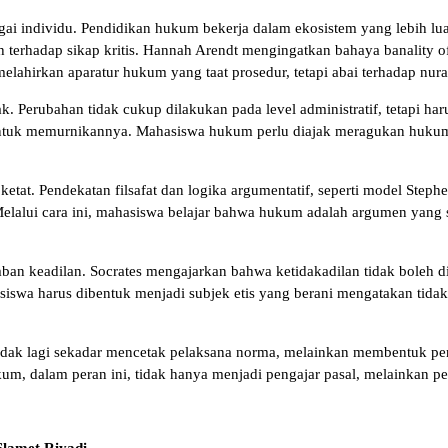
i individu. Pendidikan hukum bekerja dalam ekosistem yang lebih luas
mah terhadap sikap kritis. Hannah Arendt mengingatkan bahaya banality of
lahirkan aparatur hukum yang taat prosedur, tetapi abai terhadap nura
Perubahan tidak cukup dilakukan pada level administratif, tetapi har
uk memurnikannya. Mahasiswa hukum perlu diajak meragukan hukum pos
 ketat. Pendekatan filsafat dan logika argumentatif, seperti model Steph
elalui cara ini, mahasiswa belajar bahwa hukum adalah argumen yang s
keadilan. Socrates mengajarkan bahwa ketidakadilan tidak boleh dib
siswa harus dibentuk menjadi subjek etis yang berani mengatakan tid
idak lagi sekadar mencetak pelaksana norma, melainkan membentuk pe
um, dalam peran ini, tidak hanya menjadi pengajar pasal, melainkan p
Slamet Riyadi