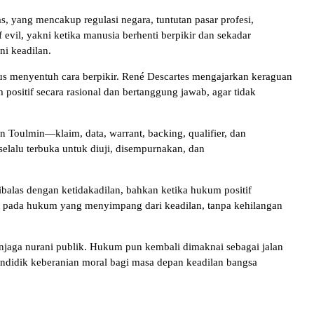
, yang mencakup regulasi negara, tuntutan pasar profesi,
 evil, yakni ketika manusia berhenti berpikir dan sekadar
ni keadilan.
us menyentuh cara berpikir. René Descartes mengajarkan keraguan
itif secara rasional dan bertanggung jawab, agar tidak
en Toulmin—klaim, data, warrant, backing, qualifier, dan
elalu terbuka untuk diuji, disempurnakan, dan
alas dengan ketidakadilan, bahkan ketika hukum positif
ak pada hukum yang menyimpang dari keadilan, tanpa kehilangan
njaga nurani publik. Hukum pun kembali dimaknai sebagai jalan
endidik keberanian moral bagi masa depan keadilan bangsa