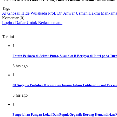
Tags
Al Ghozali Hide Wulakada
Prof. Dr. Anwar Usman
Hakmi Mahkamah
Komentar (0)
Login / Daftar Untuk Berkomentar...
Terkini
1
Fatoin Perkasa di Sektor Putra, Susulaku B Berjaya di Putri pada 
5 hrs ago
1
30 Anggota Paskibra Kecamatan Insana Jalani Latihan Intensif Bersa
8 hrs ago
1
Pengolahan Pangan Lokal Dan Pupuk Organik Dorong Kemandirian 