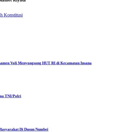
 Konstitusi
Turnamen Voli Menyongsong HUT RI di Kecamatan Insana
ma TNI/Polri
Masyarakat Di Dusun Numbei