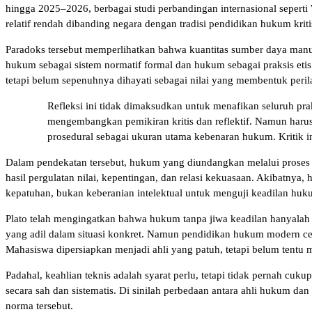
hingga 2025–2026, berbagai studi perbandingan internasional sepert
relatif rendah dibanding negara dengan tradisi pendidikan hukum kr
Paradoks tersebut memperlihatkan bahwa kuantitas sumber daya manusi
hukum sebagai sistem normatif formal dan hukum sebagai praksis eti
tetapi belum sepenuhnya dihayati sebagai nilai yang membentuk peri
Refleksi ini tidak dimaksudkan untuk menafikan seluruh prak
mengembangkan pemikiran kritis dan reflektif. Namun harus
prosedural sebagai ukuran utama kebenaran hukum. Kritik i
Dalam pendekatan tersebut, hukum yang diundangkan melalui proses le
hasil pergulatan nilai, kepentingan, dan relasi kekuasaan. Akibatnya, 
kepatuhan, bukan keberanian intelektual untuk menguji keadilan hukum
Plato telah mengingatkan bahwa hukum tanpa jiwa keadilan hanyalah
yang adil dalam situasi konkret. Namun pendidikan hukum modern cen
Mahasiswa dipersiapkan menjadi ahli yang patuh, tetapi belum tentu 
Padahal, keahlian teknis adalah syarat perlu, tetapi tidak pernah cu
secara sah dan sistematis. Di sinilah perbedaan antara ahli hukum da
norma tersebut.