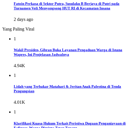
Fatoin Perkasa di Sektor Putra, Susulaku B Berjaya di Putri pada
Turnamen Voli Menyongsong HUT RI di Kecamatan Insana
2 days ago
Yang Paling Viral
1
Wakil Presiden, Gibran Buka Layanan Pengaduan Warga di Istana
Wapres, Ini Penjelasan Jadwalnya
4.94K
1
Lidah yang Terbakar Matahari & Jeritan Anak Palestina di Tenda
Pengungsian
4.01K
1
Klarifikasi Kuasa Hukum Terkait Peristiwa Dugaan Penganiayaan di
Fafinesu, Warga Diminta Tetap Tenang