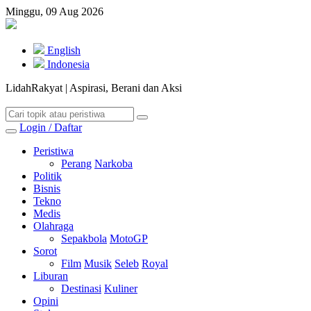
Minggu, 09 Aug 2026
English
Indonesia
LidahRakyat | Aspirasi, Berani dan Aksi
Login / Daftar
Peristiwa
Perang
Narkoba
Politik
Bisnis
Tekno
Medis
Olahraga
Sepakbola
MotoGP
Sorot
Film
Musik
Seleb
Royal
Liburan
Destinasi
Kuliner
Opini