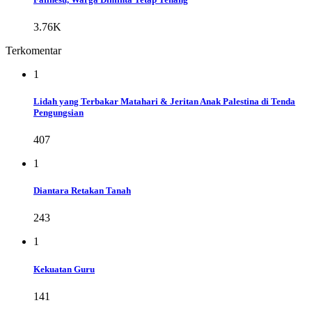
3.76K
Terkomentar
1
Lidah yang Terbakar Matahari & Jeritan Anak Palestina di Tenda
Pengungsian
407
1
Diantara Retakan Tanah
243
1
Kekuatan Guru
141