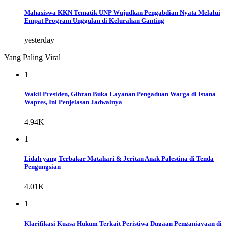
Mahasiswa KKN Tematik UNP Wujudkan Pengabdian Nyata Melalui
Empat Program Unggulan di Kelurahan Ganting
yesterday
Yang Paling Viral
1
Wakil Presiden, Gibran Buka Layanan Pengaduan Warga di Istana
Wapres, Ini Penjelasan Jadwalnya
4.94K
1
Lidah yang Terbakar Matahari & Jeritan Anak Palestina di Tenda
Pengungsian
4.01K
1
Klarifikasi Kuasa Hukum Terkait Peristiwa Dugaan Penganiayaan di