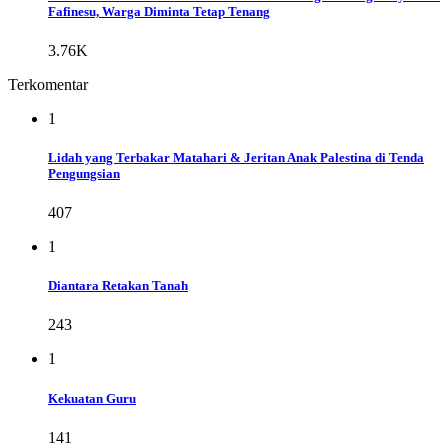
Fafinesu, Warga Diminta Tetap Tenang
3.76K
Terkomentar
1
Lidah yang Terbakar Matahari & Jeritan Anak Palestina di Tenda
Pengungsian
407
1
Diantara Retakan Tanah
243
1
Kekuatan Guru
141