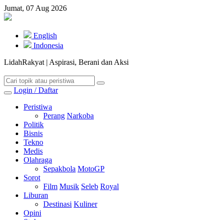
Jumat, 07 Aug 2026
English
Indonesia
LidahRakyat | Aspirasi, Berani dan Aksi
Login / Daftar
Peristiwa
Perang
Narkoba
Politik
Bisnis
Tekno
Medis
Olahraga
Sepakbola
MotoGP
Sorot
Film
Musik
Seleb
Royal
Liburan
Destinasi
Kuliner
Opini