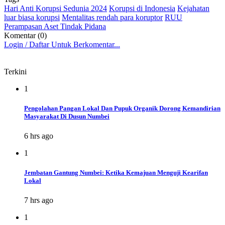
Hari Anti Korupsi Sedunia 2024
Korupsi di Indonesia
Kejahatan
luar biasa korupsi
Mentalitas rendah para koruptor
RUU
Perampasan Aset Tindak Pidana
Komentar (0)
Login / Daftar Untuk Berkomentar...
Terkini
1
Pengolahan Pangan Lokal Dan Pupuk Organik Dorong Kemandirian
Masyarakat Di Dusun Numbei
6 hrs ago
1
Jembatan Gantung Numbei: Ketika Kemajuan Menguji Kearifan
Lokal
7 hrs ago
1