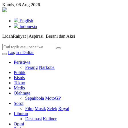
Kamis, 06 Aug 2026
English
Indonesia
LidahRakyat | Aspirasi, Berani dan Aksi
Login / Daftar
Peristiwa
Perang
Narkoba
Politik
Bisnis
Tekno
Medis
Olahraga
Sepakbola
MotoGP
Sorot
Film
Musik
Seleb
Royal
Liburan
Destinasi
Kuliner
Opini