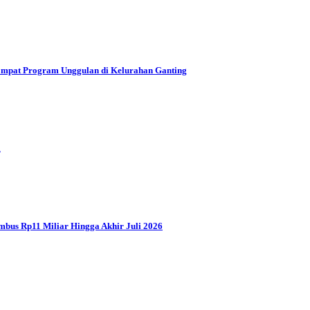
mpat Program Unggulan di Kelurahan Ganting
a
mbus Rp11 Miliar Hingga Akhir Juli 2026