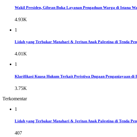
Wakil Presiden, Gibran Buka Layanan Pengaduan Warga di Istana Wap
4.93K
1
Lidah yang Terbakar Matahari & Jeritan Anak Palestina di Tenda Pe
4.01K
1
Klarifikasi Kuasa Hukum Terkait Peristiwa Dugaan Penganiayaan di 
3.75K
Terkomentar
1
Lidah yang Terbakar Matahari & Jeritan Anak Palestina di Tenda Pe
407