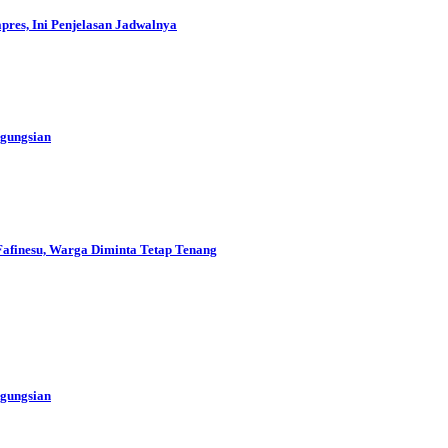
res, Ini Penjelasan Jadwalnya
ngungsian
Fafinesu, Warga Diminta Tetap Tenang
ngungsian