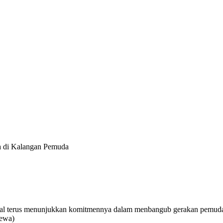
a di Kalangan Pemuda
al terus menunjukkan komitmennya dalam menbangub gerakan pemuda y
mewa)