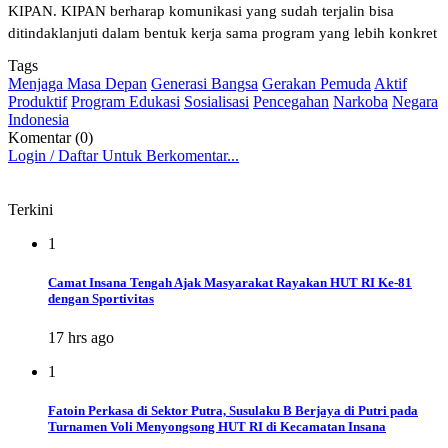
KIPAN. KIPAN berharap komunikasi yang sudah terjalin bisa
ditindaklanjuti dalam bentuk kerja sama program yang lebih konkret
Tags
Menjaga Masa Depan
Generasi Bangsa
Gerakan Pemuda
Aktif
Produktif
Program Edukasi
Sosialisasi
Pencegahan
Narkoba
Negara
Indonesia
Komentar (0)
Login / Daftar Untuk Berkomentar...
Terkini
1
Camat Insana Tengah Ajak Masyarakat Rayakan HUT RI Ke-81
dengan Sportivitas
17 hrs ago
1
Fatoin Perkasa di Sektor Putra, Susulaku B Berjaya di Putri pada
Turnamen Voli Menyongsong HUT RI di Kecamatan Insana