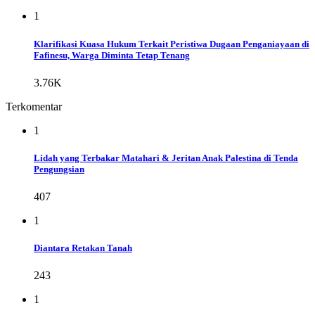
1
Klarifikasi Kuasa Hukum Terkait Peristiwa Dugaan Penganiayaan di
Fafinesu, Warga Diminta Tetap Tenang
3.76K
Terkomentar
1
Lidah yang Terbakar Matahari & Jeritan Anak Palestina di Tenda
Pengungsian
407
1
Diantara Retakan Tanah
243
1