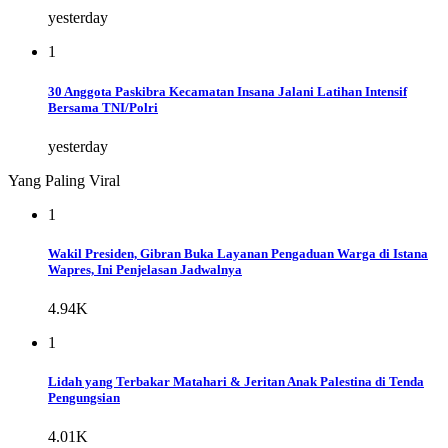
yesterday
1
30 Anggota Paskibra Kecamatan Insana Jalani Latihan Intensif
Bersama TNI/Polri
yesterday
Yang Paling Viral
1
Wakil Presiden, Gibran Buka Layanan Pengaduan Warga di Istana
Wapres, Ini Penjelasan Jadwalnya
4.94K
1
Lidah yang Terbakar Matahari & Jeritan Anak Palestina di Tenda
Pengungsian
4.01K