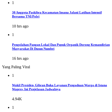
1
30 Anggota Paskibra Kecamatan Insana Jalani Latihan Intensif
Bersama TNI/Polri
10 hrs ago
1
Pengolahan Pangan Lokal Dan Pupuk Organik Dorong Kemandirian
Masyarakat Di Dusun Numbei
16 hrs ago
Yang Paling Viral
1
Wakil Presiden, Gibran Buka Layanan Pengaduan Warga di Istana
Wapres, Ini Penjelasan Jadwalnya
4.94K
1