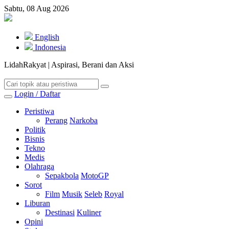
Sabtu, 08 Aug 2026
English
Indonesia
LidahRakyat | Aspirasi, Berani dan Aksi
Login / Daftar
Peristiwa
Perang
Narkoba
Politik
Bisnis
Tekno
Medis
Olahraga
Sepakbola
MotoGP
Sorot
Film
Musik
Seleb
Royal
Liburan
Destinasi
Kuliner
Opini