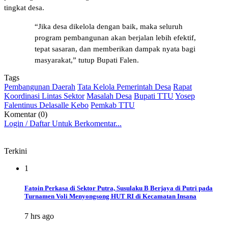
tingkat desa.
“Jika desa dikelola dengan baik, maka seluruh
program pembangunan akan berjalan lebih efektif,
tepat sasaran, dan memberikan dampak nyata bagi
masyarakat,” tutup Bupati Falen.
Tags
Pembangunan Daerah
Tata Kelola Pemerintah Desa
Rapat
Koordinasi Lintas Sektor
Masalah Desa
Bupati TTU
Yosep
Falentinus Delasalle Kebo
Pemkab TTU
Komentar (0)
Login / Daftar Untuk Berkomentar...
Terkini
1
Fatoin Perkasa di Sektor Putra, Susulaku B Berjaya di Putri pada
Turnamen Voli Menyongsong HUT RI di Kecamatan Insana
7 hrs ago