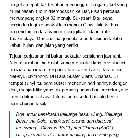
bergetar cepat, tak tertahan menunggu. Dengan jaket yang
mulai basah, tubuh diteroboskan ke luar, kisah perdana
menumpang angkot 02 menuju Sukasari. Dari sana,
berpindah lagi ke angkot lain menuju Ciawi, lalu ke bus
berpendingin udara yang menggigilkan tulang, rute
Tasikmalaya. Dunia di luar jendela seperti lukisan kelabu—
kabut, hujan, dan jalan yang berliku.
Tujuan perjalanan ini bukan sekadar perjalanan jasmani.
Ada misi rohani bathiniah yang menuntun langkah: bisa ini
penziarahan iman mengantarkan selembar kertas berisi
niat-syukur-mohon. Di Biara Suster Claris Cipanas. Di
tempat sunyi itu, para suster menenun hari-harinya dengan
doa, menjadi lilin yang tak pernah padam bagi mereka yang
memerlukan cahaya. Intensi pena sederhana itu berisi
permohonan kecil;
Doa untuk kesehatan keluarga besar Uung, Keluarga
Besar Ina Gole, untuk istri tercinta dan dua putri
tersayang—Clarissa [KaCL] dan Claretta [AdCL] —
Ucapan syukur atas umur panjang dan rezeki yang