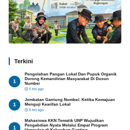
Terkini
Pengolahan Pangan Lokal Dan Pupuk Organik
Dorong Kemandirian Masyarakat Di Dusun
1
Numbei
5 hrs ago
Jembatan Gantung Numbei: Ketika Kemajuan
1
Menguji Kearifan Lokal
6 hrs ago
Mahasiswa KKN Tematik UNP Wujudkan
Pengabdian Nyata Melalui Empat Program
1
Unggulan di Kelurahan Ganting