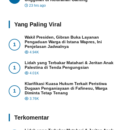
23 hrs ago
Yang Paling Viral
Wakil Presiden, Gibran Buka Layanan
Pengaduan Warga di Istana Wapres, Ini
1
Penjelasan Jadwalnya
4.94K
Lidah yang Terbakar Matahari & Jeritan Anak
1
Palestina di Tenda Pengungsian
4.01K
Klarifikasi Kuasa Hukum Terkait Peristiwa
Dugaan Penganiayaan di Fafinesu, Warga
1
Diminta Tetap Tenang
3.76K
Terkomentar