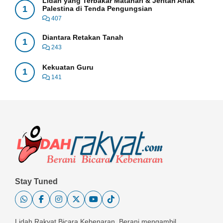
Lidah yang Terbakar Matahari & Jeritan Anak
1
Palestina di Tenda Pengungsian
407
Diantara Retakan Tanah
1
243
Kekuatan Guru
1
141
Stay Tuned
Lidah Rakyat Bicara Kebenaran, Berani mengambil