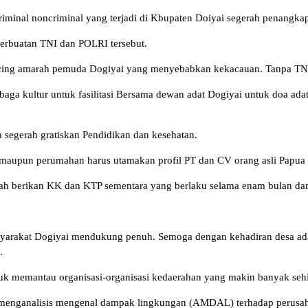
criminal noncriminal yang terjadi di Kbupaten Doiyai segerah penangk
erbuatan TNI dan POLRI tersebut.
ancing amarah pemuda Dogiyai yang menyebabkan kekacauan. Tanpa T
a kultur untuk fasilitasi Bersama dewan adat Dogiyai untuk doa adat 
segerah gratiskan Pendidikan dan kesehatan.
n maupun perumahan harus utamakan profil PT dan CV orang asli Papua 
rah berikan KK dan KTP sementara yang berlaku selama enam bulan dan
yarakat Dogiyai mendukung penuh. Semoga dengan kehadiran desa adat
.
tuk memantau organisasi-organisasi kedaerahan yang makin banyak s
enganalisis mengenal dampak lingkungan (AMDAL) terhadap perusahaan