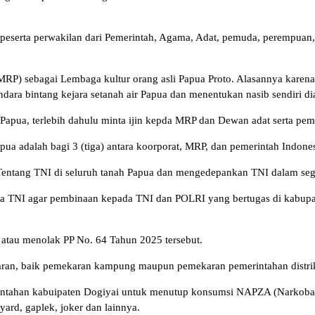
0 peserta perwakilan dari Pemerintah, Agama, Adat, pemuda, perempuan,
RP) sebagai Lembaga kultur orang asli Papua Proto. Alasannya karena
dara bintang kejara setanah air Papua dan menentukan nasib sendiri di
Papua, terlebih dahulu minta ijin kepda MRP dan Dewan adat serta pemi
pua adalah bagi 3 (tiga) antara koorporat, MRP, dan pemerintah Indones
entang TNI di seluruh tanah Papua dan mengedepankan TNI dalam segal
 TNI agar pembinaan kepada TNI dan POLRI yang bertugas di kabupat
tau menolak PP No. 64 Tahun 2025 tersebut.
aran, baik pemekaran kampung maupun pemekaran pemerintahan distri
tahan kabuipaten Dogiyai untuk menutup konsumsi NAPZA (Narkoba, Spi
lyard, gaplek, joker dan lainnya.