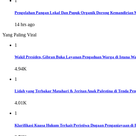
1
Pengolahan Pangan Lokal Dan Pupuk Organik Dorong Kemandirian 
14 hrs ago
Yang Paling Viral
1
Wakil Presiden, Gibran Buka Layanan Pengaduan Warga di Istana Wap
4.94K
1
Lidah yang Terbakar Matahari & Jeritan Anak Palestina di Tenda Pe
4.01K
1
Klarifikasi Kuasa Hukum Terkait Peristiwa Dugaan Penganiayaan di 