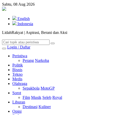
Sabtu, 08 Aug 2026
English
Indonesia
LidahRakyat | Aspirasi, Berani dan Aksi
Login / Daftar
Peristiwa
Perang
Narkoba
Politik
Bisnis
Tekno
Medis
Olahraga
Sepakbola
MotoGP
Sorot
Film
Musik
Seleb
Royal
Liburan
Destinasi
Kuliner
Opini