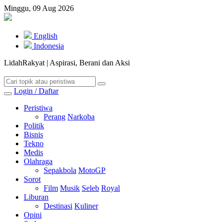
Minggu, 09 Aug 2026
English
Indonesia
LidahRakyat | Aspirasi, Berani dan Aksi
Login / Daftar
Peristiwa
Perang
Narkoba
Politik
Bisnis
Tekno
Medis
Olahraga
Sepakbola
MotoGP
Sorot
Film
Musik
Seleb
Royal
Liburan
Destinasi
Kuliner
Opini