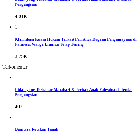
Pengungsian
4.01K
1
Klarifikasi Kuasa Hukum Terkait Peristiwa Dugaan Penganiayaan di
Fafinesu, Warga Diminta Tetap Tenang
3.75K
Terkomentar
1
Lidah yang Terbakar Matahari & Jeritan Anak Palestina di Tenda
Pengungsian
407
1
Diantara Retakan Tanah