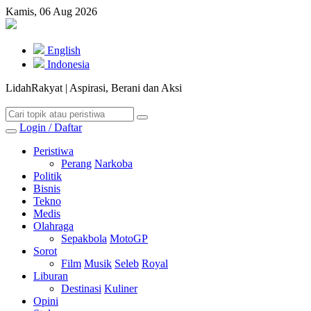
Kamis, 06 Aug 2026
English
Indonesia
LidahRakyat | Aspirasi, Berani dan Aksi
Login / Daftar
Peristiwa
Perang
Narkoba
Politik
Bisnis
Tekno
Medis
Olahraga
Sepakbola
MotoGP
Sorot
Film
Musik
Seleb
Royal
Liburan
Destinasi
Kuliner
Opini