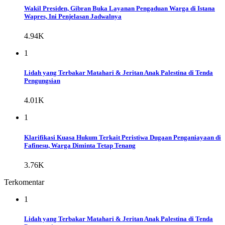
Wakil Presiden, Gibran Buka Layanan Pengaduan Warga di Istana
Wapres, Ini Penjelasan Jadwalnya
4.94K
1
Lidah yang Terbakar Matahari & Jeritan Anak Palestina di Tenda
Pengungsian
4.01K
1
Klarifikasi Kuasa Hukum Terkait Peristiwa Dugaan Penganiayaan di
Fafinesu, Warga Diminta Tetap Tenang
3.76K
Terkomentar
1
Lidah yang Terbakar Matahari & Jeritan Anak Palestina di Tenda