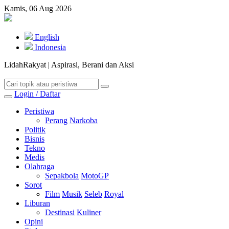
Kamis, 06 Aug 2026
English
Indonesia
LidahRakyat | Aspirasi, Berani dan Aksi
Login / Daftar
Peristiwa
Perang
Narkoba
Politik
Bisnis
Tekno
Medis
Olahraga
Sepakbola
MotoGP
Sorot
Film
Musik
Seleb
Royal
Liburan
Destinasi
Kuliner
Opini