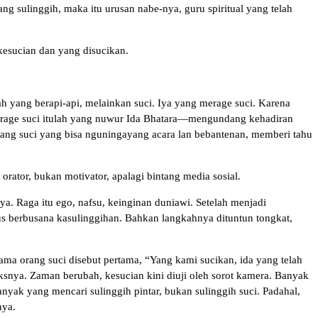
ang sulinggih, maka itu urusan nabe-nya, guru spiritual yang telah
kesucian dan yang disucikan.
ah yang berapi-api, melainkan suci. Iya yang merage suci. Karena
rage suci itulah yang nuwur Ida Bhatara—mengundang kehadiran
ang suci yang bisa nguningayang acara lan bebantenan, memberi tahu
rator, bukan motivator, apalagi bintang media sosial.
a. Raga itu ego, nafsu, keinginan duniawi. Setelah menjadi
arus berbusana kasulinggihan. Bahkan langkahnya dituntun tongkat,
ama orang suci disebut pertama, “Yang kami sucikan, ida yang telah
ksnya. Zaman berubah, kesucian kini diuji oleh sorot kamera. Banyak
anyak yang mencari sulinggih pintar, bukan sulinggih suci. Padahal,
nya.