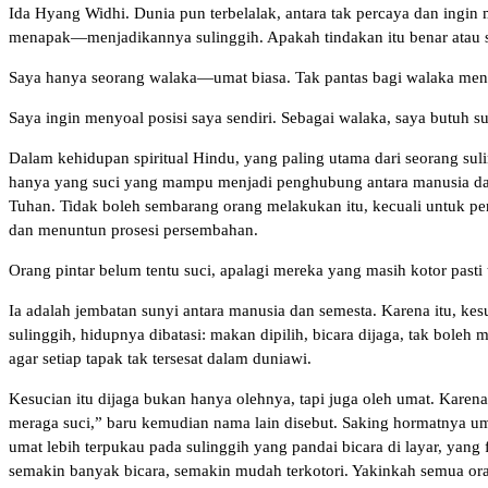
Ida Hyang Widhi. Dunia pun terbelalak, antara tak percaya dan ingin ma
menapak—menjadikannya sulinggih. Apakah tindakan itu benar atau 
Saya hanya seorang walaka—umat biasa. Tak pantas bagi walaka menila
Saya ingin menyoal posisi saya sendiri. Sebagai walaka, saya butuh s
Dalam kehidupan spiritual Hindu, yang paling utama dari seorang sul
hanya yang suci yang mampu menjadi penghubung antara manusia da
Tuhan. Tidak boleh sembarang orang melakukan itu, kecuali untuk p
dan menuntun prosesi persembahan.
Orang pintar belum tentu suci, apalagi mereka yang masih kotor past
Ia adalah jembatan sunyi antara manusia dan semesta. Karena itu, ke
sulinggih, hidupnya dibatasi: makan dipilih, bicara dijaga, tak bole
agar setiap tapak tak tersesat dalam duniawi.
Kesucian itu dijaga bukan hanya olehnya, tapi juga oleh umat. Karen
meraga suci,” baru kemudian nama lain disebut. Saking hormatnya uma
umat lebih terpukau pada sulinggih yang pandai bicara di layar, yang 
semakin banyak bicara, semakin mudah terkotori. Yakinkah semua ora