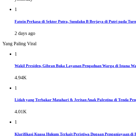
1
Fatoin Perkasa di Sektor Putra, Susulaku B Berjaya di Putri pada 
2 days ago
Yang Paling Viral
1
Wakil Presiden, Gibran Buka Layanan Pengaduan Warga di Istana Wap
4.94K
1
Lidah yang Terbakar Matahari & Jeritan Anak Palestina di Tenda Pe
4.01K
1
Klarifikasi Kuasa Hukum Terkait Peristiwa Dugaan Penganiayaan di 