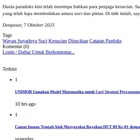
Dunia paradoks kini telah menimpa bahkan para penjaga kesucian. Saat
yang telah lupa membedakan antara suci dan pintar. Di titik itulah, s
Denpasar, 7 Oktober 2025
Tags
Wayan Suyadnya
Suci
Kesucian
Disucikan
Catatan Pardoks
Komentar (0)
Login / Daftar Untuk Berkomentar...
Terkini
1
UNIMOR Gunakan Model Matematika untuk Cari Strategi Percepatan 
10 hrs ago
1
Camat Insana Tengah Ajak Masyarakat Rayakan HUT RI Ke-81 dengan
yesterday