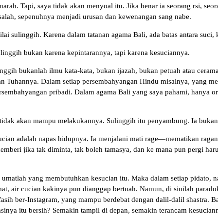
rah. Tapi, saya tidak akan menyoal itu. Jika benar ia seorang rsi, seor
salah, sepenuhnya menjadi urusan dan kewenangan sang nabe.
i sulinggih. Karena dalam tatanan agama Bali, ada batas antara suci, 
ulinggih bukan karena kepintarannya, tapi karena kesuciannya.
inggih bukanlah ilmu kata-kata, bukan ijazah, bukan petuah atau ceram
n Tuhannya. Dalam setiap persembahyangan Hindu misalnya, yang me
ersembahyangan pribadi. Dalam agama Bali yang saya pahami, hanya or
i tidak akan mampu melakukannya. Sulinggih itu penyambung. Ia bukan o
sucian adalah napas hidupnya. Ia menjalani mati rage—mematikan ragany
h memberi jika tak diminta, tak boleh tamasya, dan ke mana pun pergi h
a umatlah yang membutuhkan kesucian itu. Maka dalam setiap pidato, n
t, air cucian kakinya pun dianggap bertuah. Namun, di sinilah parado
fasih ber-Instagram, yang mampu berdebat dengan dalil-dalil shastra. B
sinya itu bersih? Semakin tampil di depan, semakin terancam kesucian