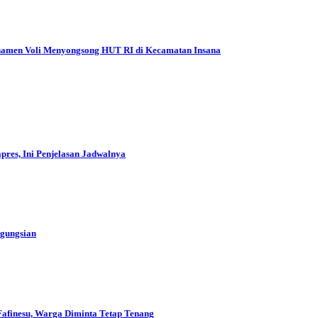
Turnamen Voli Menyongsong HUT RI di Kecamatan Insana
res, Ini Penjelasan Jadwalnya
ngungsian
Fafinesu, Warga Diminta Tetap Tenang