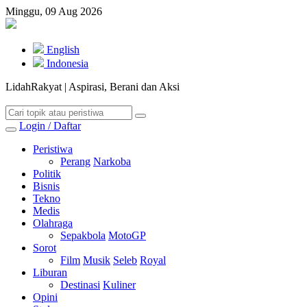
Minggu, 09 Aug 2026
English
Indonesia
LidahRakyat | Aspirasi, Berani dan Aksi
Login / Daftar
Peristiwa
Perang
Narkoba
Politik
Bisnis
Tekno
Medis
Olahraga
Sepakbola
MotoGP
Sorot
Film
Musik
Seleb
Royal
Liburan
Destinasi
Kuliner
Opini