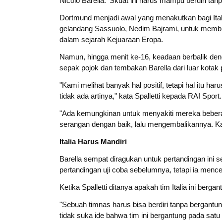
Nicolò Barella. 'Skuat ini harus mampu berdiri ta
Dortmund menjadi awal yang menakutkan bagi Ital
gelandang Sassuolo, Nedim Bajrami, untuk membu
dalam sejarah Kejuaraan Eropa.
Namun, hingga menit ke-16, keadaan berbalik denga
sepak pojok dan tembakan Barella dari luar kotak p
"Kami melihat banyak hal positif, tetapi hal itu h
tidak ada artinya," kata Spalletti kepada RAI Sport.
"Ada kemungkinan untuk menyakiti mereka beber
serangan dengan baik, lalu mengembalikannya. Kam
Italia Harus Mandiri
Barella sempat diragukan untuk pertandingan ini 
pertandingan uji coba sebelumnya, tetapi ia men
Ketika Spalletti ditanya apakah tim Italia ini berg
"Sebuah timnas harus bisa berdiri tanpa bergant
tidak suka ide bahwa tim ini bergantung pada satu 