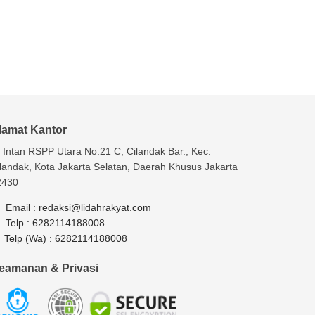
lamat Kantor
. Intan RSPP Utara No.21 C, Cilandak Bar., Kec.
landak, Kota Jakarta Selatan, Daerah Khusus Jakarta
2430
Email :
redaksi@lidahrakyat.com
Telp :
6282114188008
Telp (Wa) :
6282114188008
eamanan & Privasi