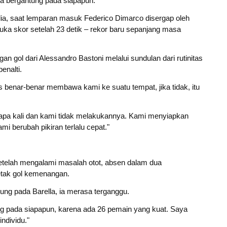
npa bergantung pada siapapun.'
ia, saat lemparan masuk Federico Dimarco disergap oleh
ka skor setelah 23 detik – rekor baru sepanjang masa
n gol dari Alessandro Bastoni melalui sundulan dari rutinitas
enalti.
arus benar-benar membawa kami ke suatu tempat, jika tidak, itu
apa kali dan kami tidak melakukannya. Kami menyiapkan
i berubah pikiran terlalu cepat."
setelah mengalami masalah otot, absen dalam dua
cetak gol kemenangan.
antung pada Barella, ia merasa terganggu.
ung pada siapapun, karena ada 26 pemain yang kuat. Saya
individu."