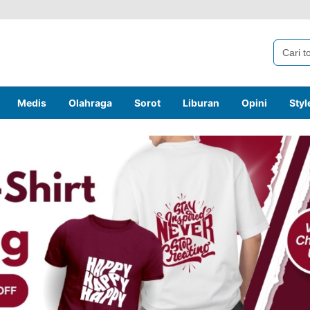
Medis
Olahraga
Sorot
Liburan
Opini
Styl