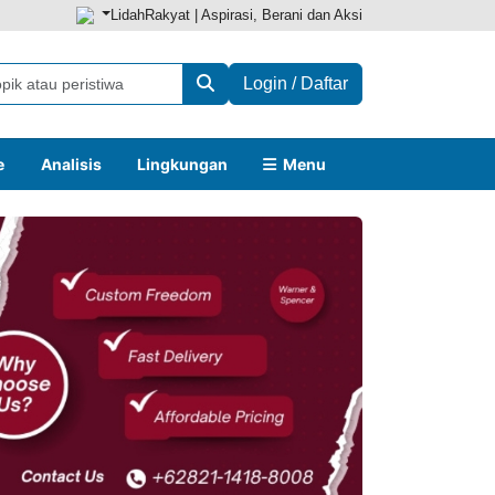
LidahRakyat | Aspirasi, Berani dan Aksi
Login / Daftar
e
Analisis
Lingkungan
Menu