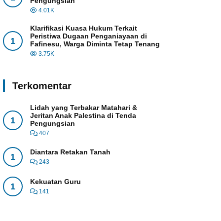
Pengungsian
4.01K
Klarifikasi Kuasa Hukum Terkait
Peristiwa Dugaan Penganiayaan di
1
Fafinesu, Warga Diminta Tetap Tenang
3.75K
Terkomentar
Lidah yang Terbakar Matahari &
Jeritan Anak Palestina di Tenda
1
Pengungsian
407
Diantara Retakan Tanah
1
243
Kekuatan Guru
1
141