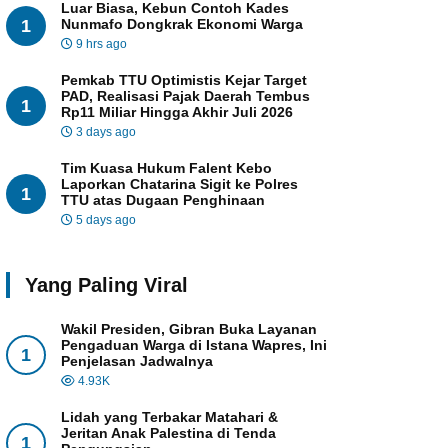
Luar Biasa, Kebun Contoh Kades
1
Nunmafo Dongkrak Ekonomi Warga
9 hrs ago
Pemkab TTU Optimistis Kejar Target
PAD, Realisasi Pajak Daerah Tembus
1
Rp11 Miliar Hingga Akhir Juli 2026
3 days ago
Tim Kuasa Hukum Falent Kebo
Laporkan Chatarina Sigit ke Polres
1
TTU atas Dugaan Penghinaan
5 days ago
Yang Paling Viral
Wakil Presiden, Gibran Buka Layanan
Pengaduan Warga di Istana Wapres, Ini
1
Penjelasan Jadwalnya
4.93K
Lidah yang Terbakar Matahari &
Jeritan Anak Palestina di Tenda
1