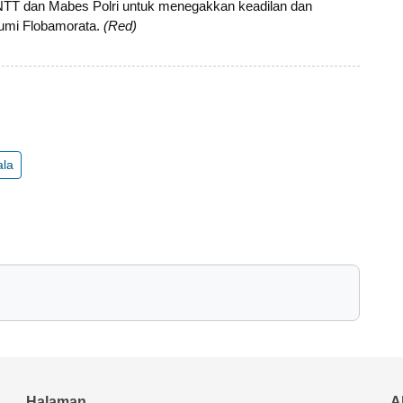
a NTT dan Mabes Polri untuk menegakkan keadilan dan
Bumi Flobamorata.
(Red)
ala
Halaman
A