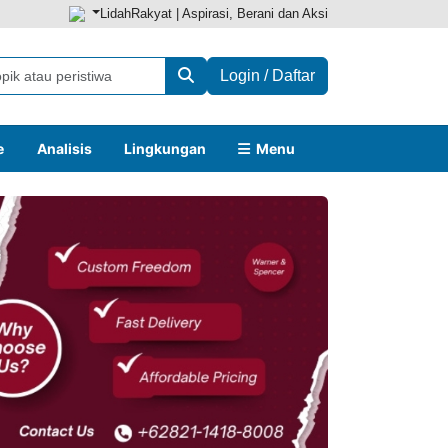
LidahRakyat | Aspirasi, Berani dan Aksi
Login / Daftar
e
Analisis
Lingkungan
Menu