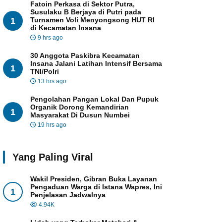
Fatoin Perkasa di Sektor Putra,
Susulaku B Berjaya di Putri pada
1
Turnamen Voli Menyongsong HUT RI
di Kecamatan Insana
9 hrs ago
30 Anggota Paskibra Kecamatan
Insana Jalani Latihan Intensif Bersama
1
TNI/Polri
13 hrs ago
Pengolahan Pangan Lokal Dan Pupuk
Organik Dorong Kemandirian
1
Masyarakat Di Dusun Numbei
19 hrs ago
Yang Paling Viral
Wakil Presiden, Gibran Buka Layanan
Pengaduan Warga di Istana Wapres, Ini
1
Penjelasan Jadwalnya
4.94K