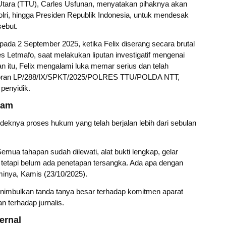
Utara (TTU), Carles Usfunan, menyatakan pihaknya akan
lri, hingga Presiden Republik Indonesia, untuk mendesak
sebut.
pada 2 September 2025, ketika Felix diserang secara brutal
 Letmafo, saat melakukan liputan investigatif mengenai
itu, Felix mengalami luka memar serius dan telah
poran LP/288/IX/SPKT/2025/POLRES TTU/POLDA NTT,
penyidik.
ram
knya proses hukum yang telah berjalan lebih dari sebulan
ua tahapan sudah dilewati, alat bukti lengkap, gelar
, tetapi belum ada penetapan tersangka. Ada apa dengan
inya, Kamis (23/10/2025).
nimbulkan tanda tanya besar terhadap komitmen aparat
 terhadap jurnalis.
ernal