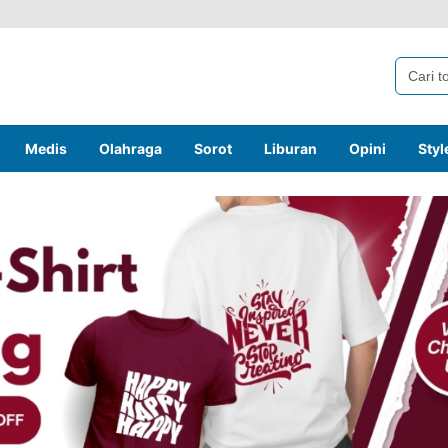
Medis
Olahraga
Sorot
Liburan
Opini
Styl