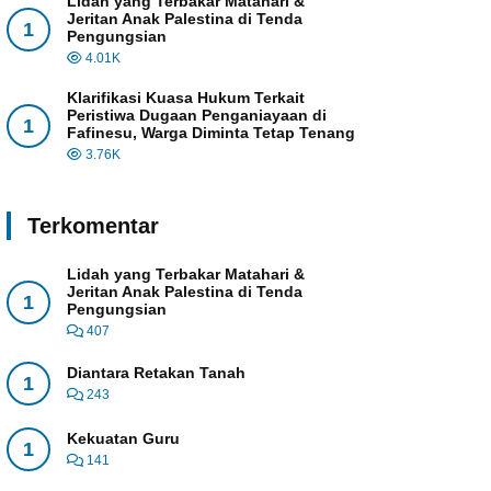
Lidah yang Terbakar Matahari &
Jeritan Anak Palestina di Tenda
1
Pengungsian
4.01K
Klarifikasi Kuasa Hukum Terkait
Peristiwa Dugaan Penganiayaan di
1
Fafinesu, Warga Diminta Tetap Tenang
3.76K
Terkomentar
Lidah yang Terbakar Matahari &
Jeritan Anak Palestina di Tenda
1
Pengungsian
407
Diantara Retakan Tanah
1
243
Kekuatan Guru
1
141