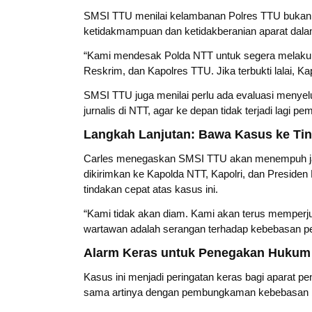
SMSI TTU menilai kelambanan Polres TTU bukan 
ketidakmampuan dan ketidakberanian aparat da
“Kami mendesak Polda NTT untuk segera melakukan
Reskrim, dan Kapolres TTU. Jika terbukti lalai, Ka
SMSI TTU juga menilai perlu ada evaluasi menye
jurnalis di NTT, agar ke depan tidak terjadi lagi p
Langkah Lanjutan: Bawa Kasus ke Tin
Carles menegaskan SMSI TTU akan menempuh jalu
dikirimkan ke Kapolda NTT, Kapolri, dan Presid
tindakan cepat atas kasus ini.
“Kami tidak akan diam. Kami akan terus memperju
wartawan adalah serangan terhadap kebebasan pe
Alarm Keras untuk Penegakan Hukum
Kasus ini menjadi peringatan keras bagi aparat p
sama artinya dengan pembungkaman kebebasan b