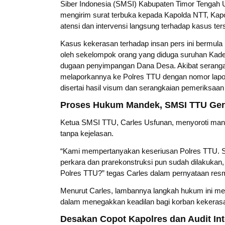
Siber Indonesia (SMSI) Kabupaten Timor Tengah 
mengirim surat terbuka kepada Kapolda NTT, Kapo
atensi dan intervensi langsung terhadap kasus ter
Kasus kekerasan terhadap insan pers ini bermula 
oleh sekelompok orang yang diduga suruhan Kades
dugaan penyimpangan Dana Desa. Akibat serangan 
melaporkannya ke Polres TTU dengan nomor la
disertai hasil visum dan serangkaian pemeriksaan 
Proses Hukum Mandek, SMSI TTU Ge
Ketua SMSI TTU, Carles Usfunan, menyoroti mande
tanpa kejelasan.
“Kami mempertanyakan keseriusan Polres TTU. Sem
perkara dan prarekonstruksi pun sudah dilakukan
Polres TTU?” tegas Carles dalam pernyataan resm
Menurut Carles, lambannya langkah hukum ini me
dalam menegakkan keadilan bagi korban kekerasan
Desakan Copot Kapolres dan Audit Int