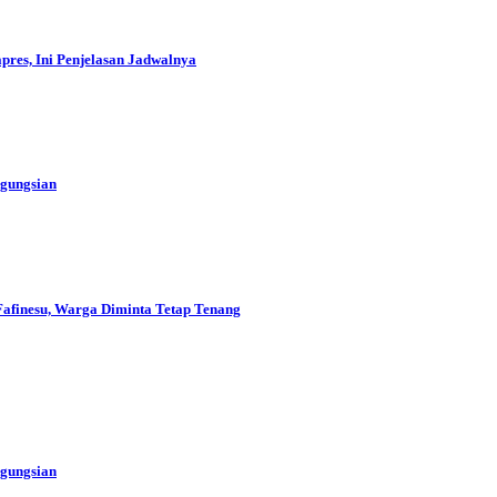
res, Ini Penjelasan Jadwalnya
ngungsian
Fafinesu, Warga Diminta Tetap Tenang
ngungsian