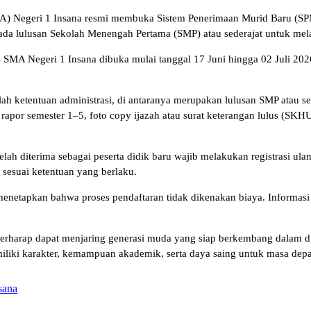
) Negeri 1 Insana resmi membuka Sistem Penerimaan Murid Baru (SPM
da lulusan Sekolah Menengah Pertama (SMP) atau sederajat untuk mel
SMA Negeri 1 Insana dibuka mulai tanggal 17 Juni hingga 02 Juli 2026.
 ketentuan administrasi, di antaranya merupakan lulusan SMP atau sed
apor semester 1–5, foto copy ijazah atau surat keterangan lulus (SKHUN
 diterima sebagai peserta didik baru wajib melakukan registrasi ulang
 sesuai ketentuan yang berlaku.
netapkan bahwa proses pendaftaran tidak dikenakan biaya. Informasi l
.
erharap dapat menjaring generasi muda yang siap berkembang dalam du
iliki karakter, kemampuan akademik, serta daya saing untuk masa depa
sana