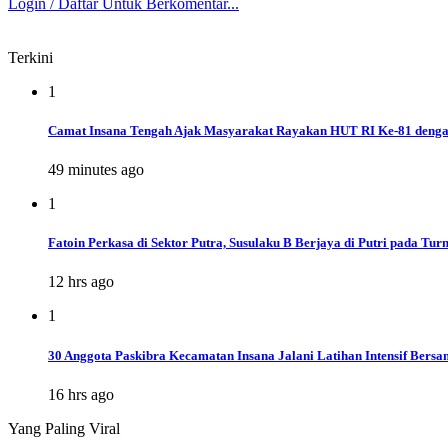
Login / Daftar Untuk Berkomentar...
Terkini
1
Camat Insana Tengah Ajak Masyarakat Rayakan HUT RI Ke-81 dengan
49 minutes ago
1
Fatoin Perkasa di Sektor Putra, Susulaku B Berjaya di Putri pada 
12 hrs ago
1
30 Anggota Paskibra Kecamatan Insana Jalani Latihan Intensif Bersa
16 hrs ago
Yang Paling Viral