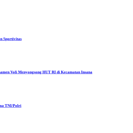
 Sportivitas
Turnamen Voli Menyongsong HUT RI di Kecamatan Insana
ma TNI/Polri