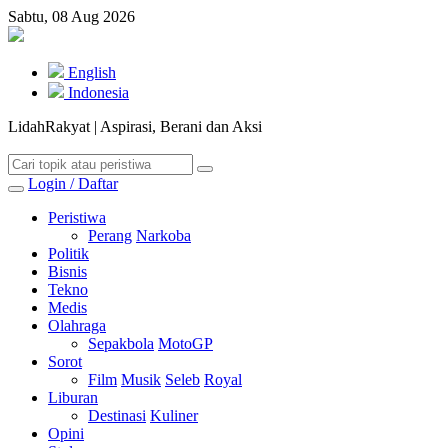
Sabtu, 08 Aug 2026
English
Indonesia
LidahRakyat | Aspirasi, Berani dan Aksi
Login / Daftar
Peristiwa
Perang
Narkoba
Politik
Bisnis
Tekno
Medis
Olahraga
Sepakbola
MotoGP
Sorot
Film
Musik
Seleb
Royal
Liburan
Destinasi
Kuliner
Opini