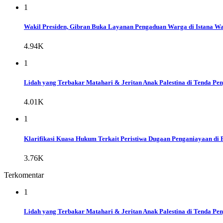
1
Wakil Presiden, Gibran Buka Layanan Pengaduan Warga di Istana Wap
4.94K
1
Lidah yang Terbakar Matahari & Jeritan Anak Palestina di Tenda Pe
4.01K
1
Klarifikasi Kuasa Hukum Terkait Peristiwa Dugaan Penganiayaan di 
3.76K
Terkomentar
1
Lidah yang Terbakar Matahari & Jeritan Anak Palestina di Tenda Pe