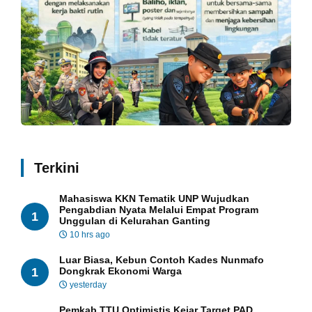
Terkini
Mahasiswa KKN Tematik UNP Wujudkan
Pengabdian Nyata Melalui Empat Program
1
Unggulan di Kelurahan Ganting
10 hrs ago
Luar Biasa, Kebun Contoh Kades Nunmafo
1
Dongkrak Ekonomi Warga
yesterday
Pemkab TTU Optimistis Kejar Target PAD,