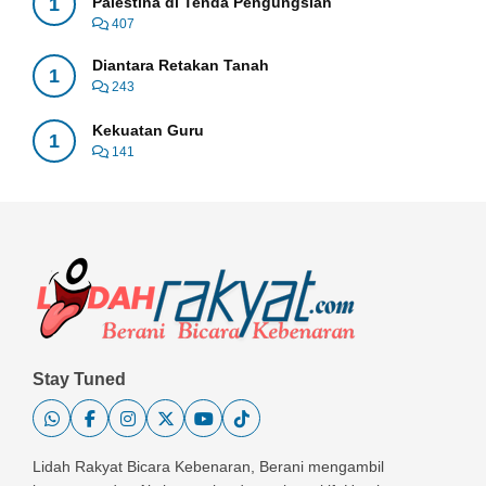
1
Palestina di Tenda Pengungsian
407
Diantara Retakan Tanah
1
243
Kekuatan Guru
1
141
Stay Tuned
Lidah Rakyat Bicara Kebenaran, Berani mengambil