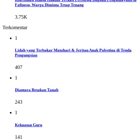
Fafinesu, Warga Diminta Tetap Tenang
3.75K
Terkomentar
1
Lidah yang Terbakar Matahari & Jeritan Anak Palestina di Tenda
Pengungsian
407
1
Diantara Retakan Tanah
243
1
Kekuatan Guru
141