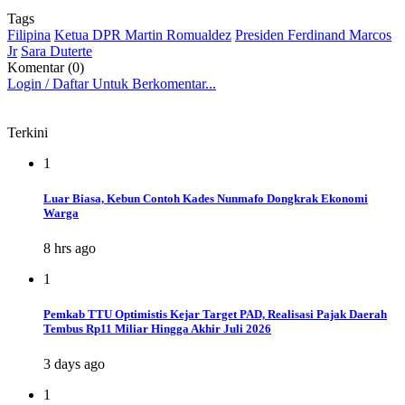
Tags
Filipina
Ketua DPR Martin Romualdez
Presiden Ferdinand Marcos
Jr
Sara Duterte
Komentar (0)
Login / Daftar Untuk Berkomentar...
Terkini
1
Luar Biasa, Kebun Contoh Kades Nunmafo Dongkrak Ekonomi
Warga
8 hrs ago
1
Pemkab TTU Optimistis Kejar Target PAD, Realisasi Pajak Daerah
Tembus Rp11 Miliar Hingga Akhir Juli 2026
3 days ago
1