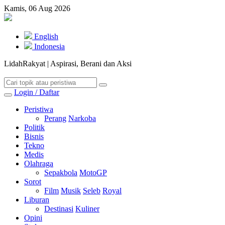
Kamis, 06 Aug 2026
English
Indonesia
LidahRakyat | Aspirasi, Berani dan Aksi
Login / Daftar
Peristiwa
Perang
Narkoba
Politik
Bisnis
Tekno
Medis
Olahraga
Sepakbola
MotoGP
Sorot
Film
Musik
Seleb
Royal
Liburan
Destinasi
Kuliner
Opini