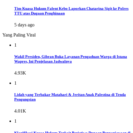
Tim Kuasa Hukum Falent Kebo Laporkan Chatarina Sigit ke Polres
TTU atas Dugaan Penghinaan
5 days ago
Yang Paling Viral
1
Wakil Presiden, Gibran Buka Layanan Pengaduan Warga di Istana
Wapres, Ini Penjelasan Jadwalnya
4.93K
1
Lidah yang Terbakar Matahari & Jeritan Anak Palestina di Tenda
Pengungsian
4.01K
1
Klarifikasi Kuasa Hukum Terkait Peristiwa Dugaan Penganiayaan di