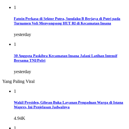
1
Fatoin Perkasa di Sektor Putra, Susulaku B Berjaya di Putri pada
Turnamen Voli Menyongsong HUT RI di Kecamatan Insana
yesterday
1
30 Anggota Paskibra Kecamatan Insana Jalani Latihan Intensif
Bersama TNI/Polri
yesterday
Yang Paling Viral
1
Wakil Presiden, Gibran Buka Layanan Pengaduan Warga di Istana
Wapres, Ini Penjelasan Jadwalnya
4.94K
1