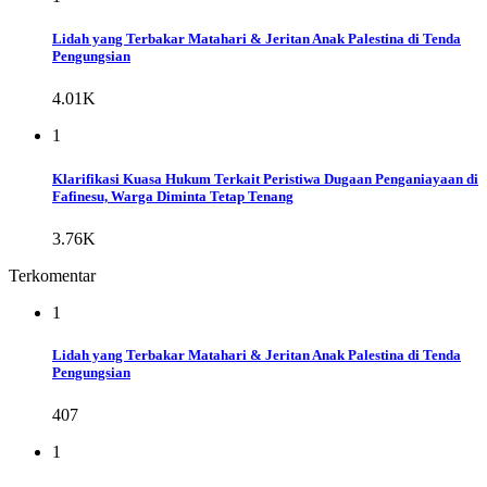
Lidah yang Terbakar Matahari & Jeritan Anak Palestina di Tenda
Pengungsian
4.01K
1
Klarifikasi Kuasa Hukum Terkait Peristiwa Dugaan Penganiayaan di
Fafinesu, Warga Diminta Tetap Tenang
3.76K
Terkomentar
1
Lidah yang Terbakar Matahari & Jeritan Anak Palestina di Tenda
Pengungsian
407
1