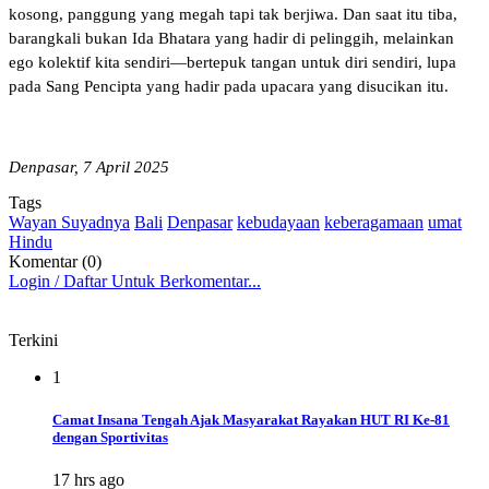
kosong, panggung yang megah tapi tak berjiwa. Dan saat itu tiba,
barangkali bukan Ida Bhatara yang hadir di pelinggih, melainkan
ego kolektif kita sendiri—bertepuk tangan untuk diri sendiri, lupa
pada Sang Pencipta yang hadir pada upacara yang disucikan itu.
Denpasar, 7 April 2025
Tags
Wayan Suyadnya
Bali
Denpasar
kebudayaan
keberagamaan
umat
Hindu
Komentar (0)
Login / Daftar Untuk Berkomentar...
Terkini
1
Camat Insana Tengah Ajak Masyarakat Rayakan HUT RI Ke-81
dengan Sportivitas
17 hrs ago