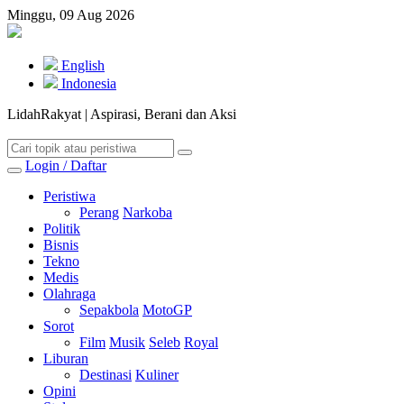
Minggu, 09 Aug 2026
English
Indonesia
LidahRakyat | Aspirasi, Berani dan Aksi
Login / Daftar
Peristiwa
Perang
Narkoba
Politik
Bisnis
Tekno
Medis
Olahraga
Sepakbola
MotoGP
Sorot
Film
Musik
Seleb
Royal
Liburan
Destinasi
Kuliner
Opini