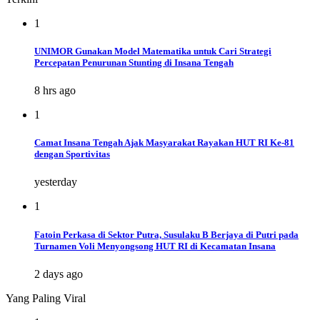
1
UNIMOR Gunakan Model Matematika untuk Cari Strategi
Percepatan Penurunan Stunting di Insana Tengah
8 hrs ago
1
Camat Insana Tengah Ajak Masyarakat Rayakan HUT RI Ke-81
dengan Sportivitas
yesterday
1
Fatoin Perkasa di Sektor Putra, Susulaku B Berjaya di Putri pada
Turnamen Voli Menyongsong HUT RI di Kecamatan Insana
2 days ago
Yang Paling Viral