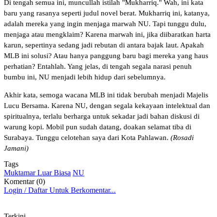
Di tengah semua ini, muncullah istilah "Mukharriq." Wah, ini kata
baru yang rasanya seperti judul novel berat. Mukharriq ini, katanya,
adalah mereka yang ingin menjaga marwah NU. Tapi tunggu dulu,
menjaga atau mengklaim? Karena marwah ini, jika diibaratkan harta
karun, sepertinya sedang jadi rebutan di antara bajak laut. Apakah
MLB ini solusi? Atau hanya panggung baru bagi mereka yang haus
perhatian? Entahlah. Yang jelas, di tengah segala narasi penuh
bumbu ini, NU menjadi lebih hidup dari sebelumnya.
Akhir kata, semoga wacana MLB ini tidak berubah menjadi Majelis
Lucu Bersama. Karena NU, dengan segala kekayaan intelektual dan
spiritualnya, terlalu berharga untuk sekadar jadi bahan diskusi di
warung kopi. Mobil pun sudah datang, doakan selamat tiba di
Surabaya. Tunggu celotehan saya dari Kota Pahlawan.
(Rosadi
Jamani)
Tags
Muktamar Luar Biasa
NU
Komentar (0)
Login / Daftar Untuk Berkomentar...
Terkini