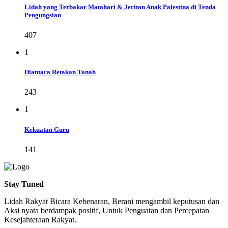
Lidah yang Terbakar Matahari & Jeritan Anak Palestina di Tenda
Pengungsian
407
1
Diantara Retakan Tanah
243
1
Kekuatan Guru
141
Stay Tuned
Lidah Rakyat Bicara Kebenaran, Berani mengambil keputusan dan
Aksi nyata berdampak positif, Untuk Penguatan dan Percepatan
Kesejahteraan Rakyat.