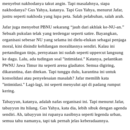
menyebut nakhodanya takut angin. Tapi masalahnya, siapa
nakhodanya? Gus Yahya, katanya. Tapi Gus Yahya, menurut Jafar,
justru seperti nakhoda yang lupa peta. Salah pelabuhan, salah arah.
Jafar juga menyebut PBNU sekarang “jauh dari akhlak ke-NU-an.”
Sebuah pukulan telak yang terdengar seperti satire. Bayangkan,
organisasi sebesar NU yang selama ini dielu-elukan sebagai penjaga
moral, kini disindir kehilangan moralitasnya sendiri. Kalau ini
pertandingan tinju, pernyataan ini sudah seperti uppercut langsung
ke dagu. Lalu, ada tudingan soal "intimidasi." Katanya, pelantikan
PWNU Jawa Timur itu seperti arena gladiator. Semua digiring,
dikarantina, dan ditekan. Tapi tunggu dulu, karantina ini untuk
konsolidasi atau penyelesaian masalah? Jafar memilih kata
"intimidasi." Lagi-lagi, ini seperti menyulut api di padang rumput
kering.
Tabayyun, katanya, adalah nafas organisasi ini. Tapi menurut Jafar,
tabayyun itu hilang. Gus Yahya, kata dia, lebih sibuk dengan agenda
sendiri. Ah, tabayyun ini rupanya nasibnya seperti legenda urban,
semua tahu namanya, tapi tak pernah jelas keberadaannya.