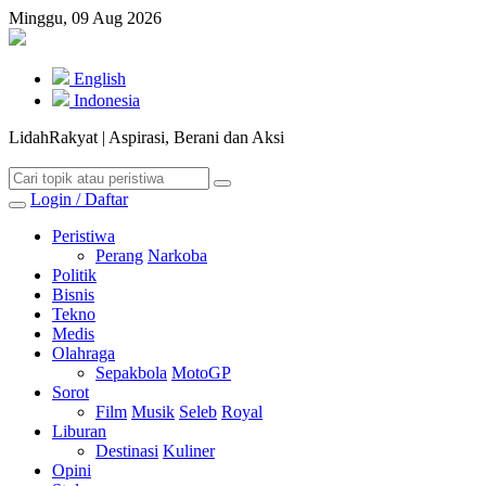
Minggu, 09 Aug 2026
English
Indonesia
LidahRakyat | Aspirasi, Berani dan Aksi
Login / Daftar
Peristiwa
Perang
Narkoba
Politik
Bisnis
Tekno
Medis
Olahraga
Sepakbola
MotoGP
Sorot
Film
Musik
Seleb
Royal
Liburan
Destinasi
Kuliner
Opini