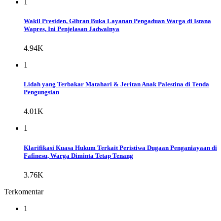
1
Wakil Presiden, Gibran Buka Layanan Pengaduan Warga di Istana
Wapres, Ini Penjelasan Jadwalnya
4.94K
1
Lidah yang Terbakar Matahari & Jeritan Anak Palestina di Tenda
Pengungsian
4.01K
1
Klarifikasi Kuasa Hukum Terkait Peristiwa Dugaan Penganiayaan di
Fafinesu, Warga Diminta Tetap Tenang
3.76K
Terkomentar
1