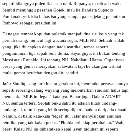
seperti hilangnya polemik nasab nabi. Rupanya, masih ada wak.
Sambil menunggu pesanan Gojek, mau ke Bandara Supadio
Pontianak, yok kita bahas isu yang sempat panas jelang pelantikan
Prabowo sebagai presiden ini.
Di negeri tempat kopi dan polemik menjadi dua sisi koin yang tak
pernah usang, muncul lagi wacana segar, MLB NU. Sebuah istilah
yang, jika diucapkan dengan nada teatrikal, terasa seperti
pengumuman liga sepak bola dunia. Sayangnya, ini bukan tentang
Messi atau Ronaldo. Ini tentang NU. Nahdlatul Ulama. Organisasi
besar yang gemar merayakan salawatan, tapi belakangan terlihat
mulai gemar berdebat dengan diri sendiri.
Jafar Shodiq, sang juru bicara gerakan ini, membuka pernyataannya
seperti seorang dalang wayang yang melontarkan sindiran halus tapi
menusuk. "MLB ini legal," katanya. Benar juga. Dalam AD/ART
NU, semua tertera. Seolah buku sakti itu adalah kitab undang-
undang tak tertulis yang lebih sering diperdebatkan daripada ditaati.
Namun, di balik kata-kata "legal" itu, Jafar menyisipkan amunisi
retorika yang tak kalah pedas. "Phobia terhadap perubahan." Wah,
berat. Kalau NU ini diibaratkan kapal layar, tuduhan ini seperti