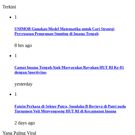
Terkini
1
UNIMOR Gunakan Model Matematika untuk Cari Strategi
Percepatan Penurunan Stunting di Insana Tengah
8 hrs ago
1
Camat Insana Tengah Ajak Masyarakat Rayakan HUT RI Ke-81
dengan Sportivitas
yesterday
1
Fatoin Perkasa di Sektor Putra, Susulaku B Berjaya di Putri pada
Turnamen Voli Menyongsong HUT RI di Kecamatan Insana
2 days ago
Yang Paling Viral