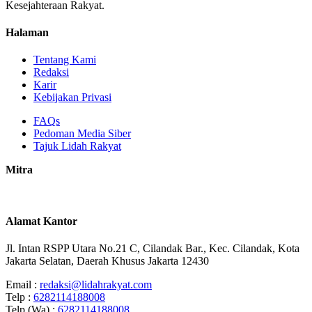
Kesejahteraan Rakyat.
Halaman
Tentang Kami
Redaksi
Karir
Kebijakan Privasi
FAQs
Pedoman Media Siber
Tajuk Lidah Rakyat
Mitra
Alamat Kantor
Jl. Intan RSPP Utara No.21 C, Cilandak Bar., Kec. Cilandak, Kota
Jakarta Selatan, Daerah Khusus Jakarta 12430
Email :
redaksi@lidahrakyat.com
Telp :
6282114188008
Telp (Wa) :
6282114188008