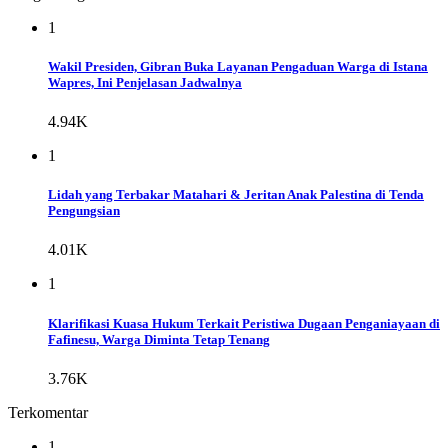
1
Wakil Presiden, Gibran Buka Layanan Pengaduan Warga di Istana
Wapres, Ini Penjelasan Jadwalnya
4.94K
1
Lidah yang Terbakar Matahari & Jeritan Anak Palestina di Tenda
Pengungsian
4.01K
1
Klarifikasi Kuasa Hukum Terkait Peristiwa Dugaan Penganiayaan di
Fafinesu, Warga Diminta Tetap Tenang
3.76K
Terkomentar
1