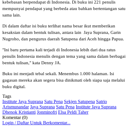
kebebasan berpendapat di Indonesia. Di buku ini 221 penulis
mempunyai pendapat yang berbeda atau bahkan bertentangan satu
sama lain.
Di dalam daftar isi buku terlihat nama besar ikut memberikan
kesaksian dalam bentuk tulisan, antara lain Jaya Suprana, Garin
Nugroho, dan pengurus daerah Satupena dari Aceh hingga Papua.
"Ini baru pertama kali terjadi di Indonesia lebih dari dua ratus
penulis Indonesia menulis dengan tema yang sama dalam berbagai
bentuk tulisan," kata Denny JA.
Buku ini menjadi tebal sekali. Menembus 1.000 halaman. Isi
gagasan mereka akan segera bisa dinikmati oleh siapa saja melalui
buku digital.
Tags
Institute Jaya Suprana
Satu Pena
Sekjen Satupena
Satrio
Arismunandar
Jaya Suprana
Satu Pena
Institute Jaya Suprana
Dhenok Kristianti
Jonminofri
Elsa Peldi Taher
Komentar (0)
Login / Daftar Untuk Berkomentar...