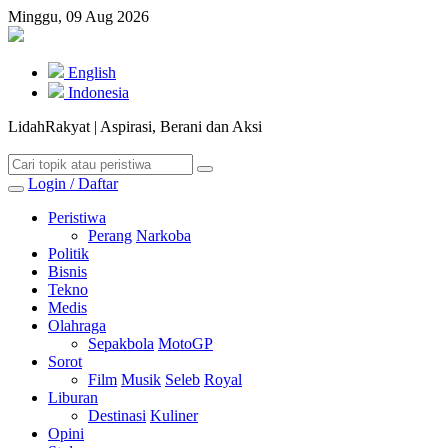
Minggu, 09 Aug 2026
English
Indonesia
LidahRakyat | Aspirasi, Berani dan Aksi
Login / Daftar
Peristiwa
Perang
Narkoba
Politik
Bisnis
Tekno
Medis
Olahraga
Sepakbola
MotoGP
Sorot
Film
Musik
Seleb
Royal
Liburan
Destinasi
Kuliner
Opini