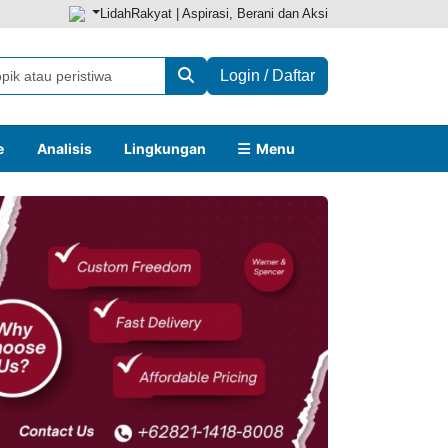
LidahRakyat | Aspirasi, Berani dan Aksi
Login / Daftar
e
Analisis
Lingkungan
Menu