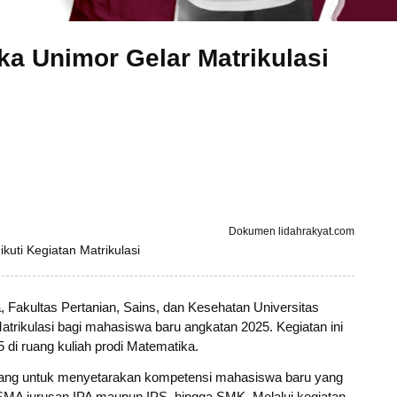
ka Unimor Gelar Matrikulasi
Dokumen lidahrakyat.com
uti Kegiatan Matrikulasi
, Fakultas Pertanian, Sains, dan Kesehatan Universitas
trikulasi bagi mahasiswa baru angkatan 2025. Kegiatan ini
di ruang kuliah prodi Matematika.
ncang untuk menyetarakan kompetensi mahasiswa baru yang
k SMA jurusan IPA maupun IPS, hingga SMK. Melalui kegiatan