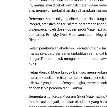
ini, mahasiswa dibekali kembali materi dasar seb
siap mengikuti perkuliahan dan diharapkan mampu
Beberapa materi inti yang diberikan meliputi fungsi
integral, statistika dasar, sistem persamaan linea
disampaikan oleh dosen-dosen prodi Matematika, 
Leonardus Frengky Obe, Faustianus Luan, Nugrah
Blegur.
Selain pembekalan akademik, kegiatan matrikula
mahasiswa baru serta menumbuhkan semangat belaja
dengan Pre-test untuk mengukur kemampuan awal 
akhir.
Ketua Panitia, Maria Igniosa Banusu, menjelaskan
merasa kesulitan ketika memasuki dunia perkuli
titik awal yang sama. Dengan begitu, mereka tidak
dengan lebih percaya diri,” ujarnya.
Sementara itu, Ketua Program Studi Matematika,
matrikulasi menjadi jembatan akademik yang harus 
mahasiswa diperkenalkan kembali dengan dasar-d