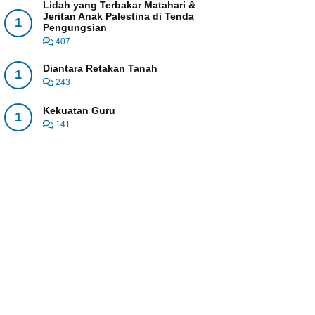
Lidah yang Terbakar Matahari &
Jeritan Anak Palestina di Tenda
1
Pengungsian
407
Diantara Retakan Tanah
1
243
Kekuatan Guru
1
141