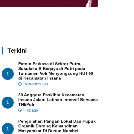
Terkini
Fatoin Perkasa di Sektor Putra,
Susulaku B Berjaya di Putri pada
1
Turnamen Voli Menyongsong HUT RI
di Kecamatan Insana
16 minutes ago
30 Anggota Paskibra Kecamatan
Insana Jalani Latihan Intensif Bersama
1
TNI/Polri
4 hrs ago
Pengolahan Pangan Lokal Dan Pupuk
Organik Dorong Kemandirian
1
Masyarakat Di Dusun Numbei