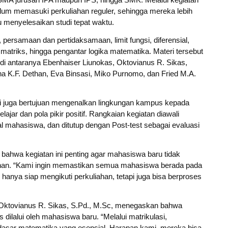
elum memasuki perkuliahan reguler, sehingga mereka lebih
 menyelesaikan studi tepat waktu.
, persamaan dan pertidaksamaan, limit fungsi, diferensial,
r, matriks, hingga pengantar logika matematika. Materi tersebut
di antaranya Ebenhaiser Liunokas, Oktovianus R. Sikas,
a K.F. Dethan, Eva Binsasi, Miko Purnomo, dan Fried M.A.
si juga bertujuan mengenalkan lingkungan kampus kepada
r dan pola pikir positif. Rangkaian kegiatan diawali
mahasiswa, dan ditutup dengan Post-test sebagai evaluasi
 bahwa kegiatan ini penting agar mahasiswa baru tidak
ahan. “Kami ingin memastikan semua mahasiswa berada pada
 hanya siap mengikuti perkuliahan, tetapi juga bisa berproses
 Oktovianus R. Sikas, S.Pd., M.Sc, menegaskan bahwa
dilalui oleh mahasiswa baru. “Melalui matrikulasi,
asar matematika yang esensial. Harapan kami, mereka bisa