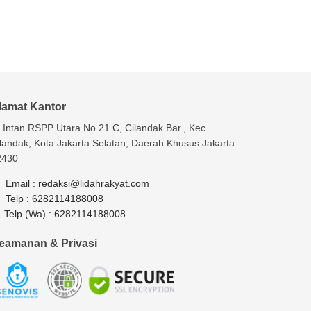
lamat Kantor
. Intan RSPP Utara No.21 C, Cilandak Bar., Kec.
landak, Kota Jakarta Selatan, Daerah Khusus Jakarta
2430
Email :
redaksi@lidahrakyat.com
Telp :
6282114188008
Telp (Wa) :
6282114188008
eamanan & Privasi