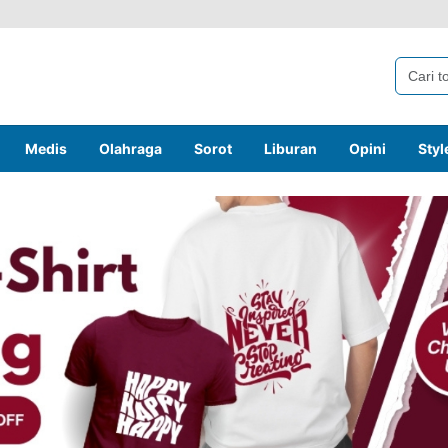
Medis
Olahraga
Sorot
Liburan
Opini
Styl