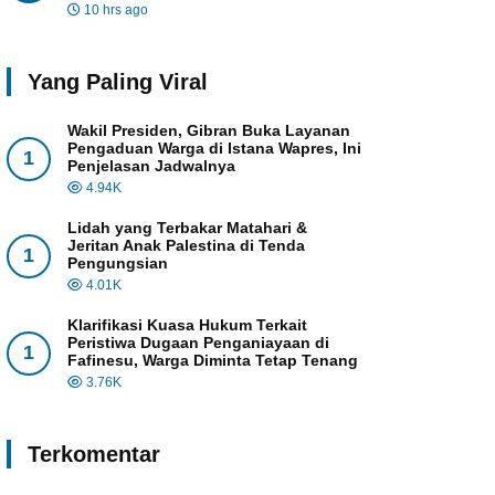
10 hrs ago
Yang Paling Viral
Wakil Presiden, Gibran Buka Layanan
Pengaduan Warga di Istana Wapres, Ini
1
Penjelasan Jadwalnya
4.94K
Lidah yang Terbakar Matahari &
Jeritan Anak Palestina di Tenda
1
Pengungsian
4.01K
Klarifikasi Kuasa Hukum Terkait
Peristiwa Dugaan Penganiayaan di
1
Fafinesu, Warga Diminta Tetap Tenang
3.76K
Terkomentar