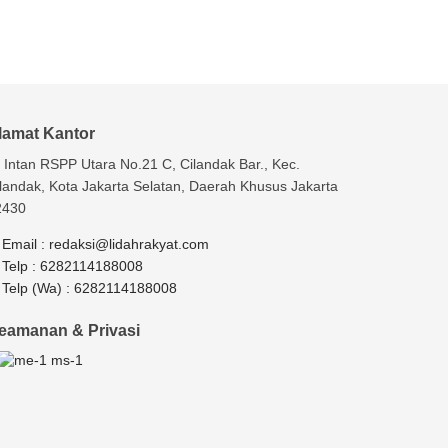
lamat Kantor
. Intan RSPP Utara No.21 C, Cilandak Bar., Kec.
landak, Kota Jakarta Selatan, Daerah Khusus Jakarta
2430
Email :
redaksi@lidahrakyat.com
Telp :
6282114188008
Telp (Wa) :
6282114188008
eamanan & Privasi