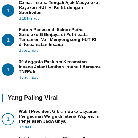
Camat Insana Tengah Ajak Masyarakat
Rayakan HUT RI Ke-81 dengan
1
Sportivitas
18 hrs ago
Fatoin Perkasa di Sektor Putra,
Susulaku B Berjaya di Putri pada
1
Turnamen Voli Menyongsong HUT RI
di Kecamatan Insana
yesterday
30 Anggota Paskibra Kecamatan
Insana Jalani Latihan Intensif Bersama
1
TNI/Polri
yesterday
Yang Paling Viral
Wakil Presiden, Gibran Buka Layanan
Pengaduan Warga di Istana Wapres, Ini
1
Penjelasan Jadwalnya
4.94K