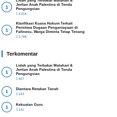
Lidah yang Terbakar Matahari &
Jeritan Anak Palestina di Tenda
1
Pengungsian
4.01K
Klarifikasi Kuasa Hukum Terkait
Peristiwa Dugaan Penganiayaan di
1
Fafinesu, Warga Diminta Tetap Tenang
3.76K
Terkomentar
Lidah yang Terbakar Matahari &
Jeritan Anak Palestina di Tenda
1
Pengungsian
407
Diantara Retakan Tanah
1
243
Kekuatan Guru
1
141