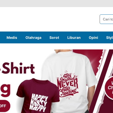
Medis
Olahraga
Sorot
Liburan
Opini
Sty