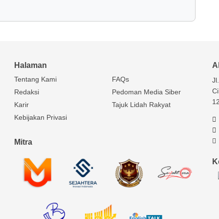
Halaman
A
Tentang Kami
FAQs
Jl
Ci
Redaksi
Pedoman Media Siber
1
Karir
Tajuk Lidah Rakyat
Kebijakan Privasi
Mitra
K