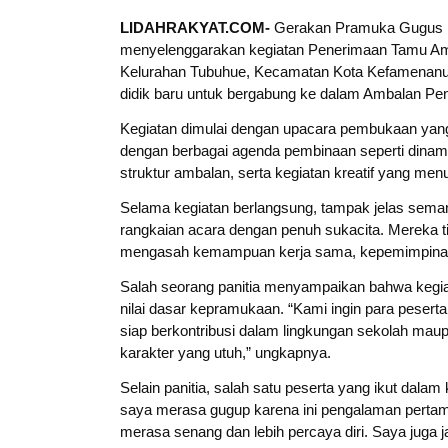
LIDAHRAKYAT.COM-
Gerakan Pramuka Gugus D
menyelenggarakan kegiatan Penerimaan Tamu Am
Kelurahan Tubuhue, Kecamatan Kota Kefamenanu. K
didik baru untuk bergabung ke dalam Ambalan Pe
Kegiatan dimulai dengan upacara pembukaan yang
dengan berbagai agenda pembinaan seperti dinam
struktur ambalan, serta kegiatan kreatif yang 
Selama kegiatan berlangsung, tampak jelas seman
rangkaian acara dengan penuh sukacita. Mereka ti
mengasah kemampuan kerja sama, kepemimpinan
Salah seorang panitia menyampaikan bahwa kegia
nilai dasar kepramukaan. “Kami ingin para peserta
siap berkontribusi dalam lingkungan sekolah m
karakter yang utuh,” ungkapnya.
Selain panitia, salah satu peserta yang ikut dala
saya merasa gugup karena ini pengalaman pertama 
merasa senang dan lebih percaya diri. Saya juga j