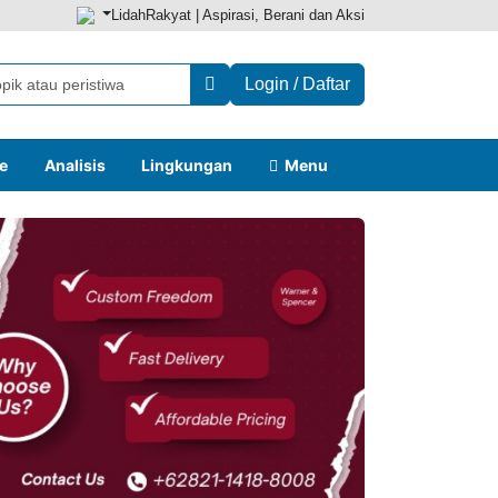
LidahRakyat | Aspirasi, Berani dan Aksi
Login / Daftar
le
Analisis
Lingkungan
Menu