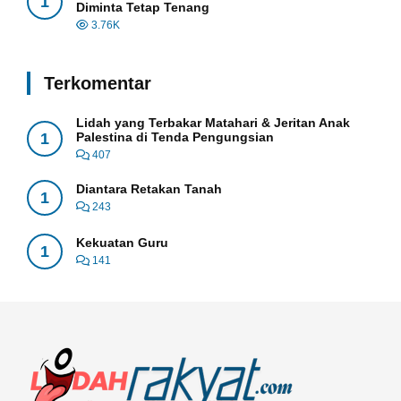
1
Diminta Tetap Tenang
3.76K
Terkomentar
Lidah yang Terbakar Matahari & Jeritan Anak
1
Palestina di Tenda Pengungsian
407
Diantara Retakan Tanah
1
243
Kekuatan Guru
1
141