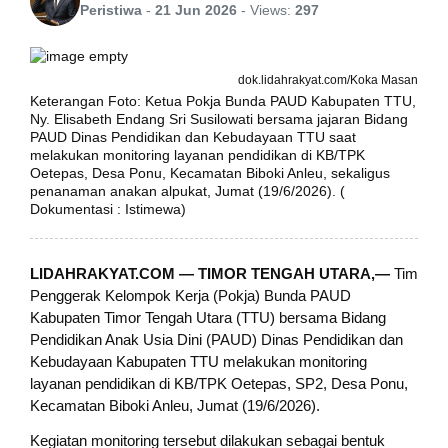
Peristiwa
-
21 Jun 2026
-
Views:
297
dok.lidahrakyat.com/Koka Masan
Keterangan Foto: Ketua Pokja Bunda PAUD Kabupaten TTU,
Ny. Elisabeth Endang Sri Susilowati bersama jajaran Bidang
PAUD Dinas Pendidikan dan Kebudayaan TTU saat
melakukan monitoring layanan pendidikan di KB/TPK
Oetepas, Desa Ponu, Kecamatan Biboki Anleu, sekaligus
penanaman anakan alpukat, Jumat (19/6/2026). (
Dokumentasi : Istimewa)
LIDAHRAKYAT.COM — TIMOR TENGAH UTARA,—
Tim
Penggerak Kelompok Kerja (Pokja) Bunda PAUD
Kabupaten Timor Tengah Utara (TTU) bersama Bidang
Pendidikan Anak Usia Dini (PAUD) Dinas Pendidikan dan
Kebudayaan Kabupaten TTU melakukan monitoring
layanan pendidikan di KB/TPK Oetepas, SP2, Desa Ponu,
Kecamatan Biboki Anleu, Jumat (19/6/2026).
Kegiatan monitoring tersebut dilakukan sebagai bentuk