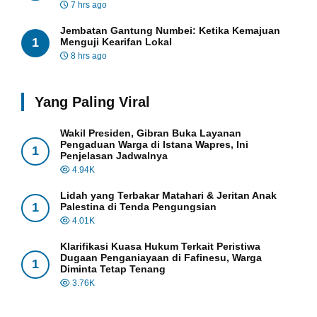
7 hrs ago
Jembatan Gantung Numbei: Ketika Kemajuan
1
Menguji Kearifan Lokal
8 hrs ago
Yang Paling Viral
Wakil Presiden, Gibran Buka Layanan
Pengaduan Warga di Istana Wapres, Ini
1
Penjelasan Jadwalnya
4.94K
Lidah yang Terbakar Matahari & Jeritan Anak
1
Palestina di Tenda Pengungsian
4.01K
Klarifikasi Kuasa Hukum Terkait Peristiwa
Dugaan Penganiayaan di Fafinesu, Warga
1
Diminta Tetap Tenang
3.76K