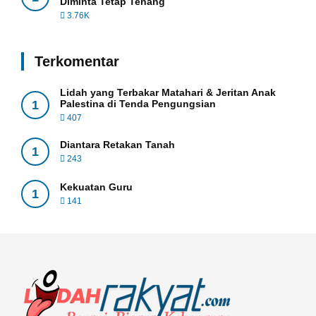
Diminta Tetap Tenang
3.76K
Terkomentar
Lidah yang Terbakar Matahari & Jeritan Anak
1
Palestina di Tenda Pengungsian
407
Diantara Retakan Tanah
1
243
Kekuatan Guru
1
141