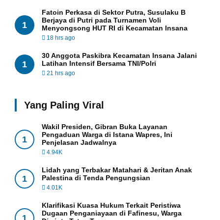
Fatoin Perkasa di Sektor Putra, Susulaku B
Berjaya di Putri pada Turnamen Voli
1
Menyongsong HUT RI di Kecamatan Insana
18 hrs ago
30 Anggota Paskibra Kecamatan Insana Jalani
1
Latihan Intensif Bersama TNI/Polri
21 hrs ago
Yang Paling Viral
Wakil Presiden, Gibran Buka Layanan
Pengaduan Warga di Istana Wapres, Ini
1
Penjelasan Jadwalnya
4.94K
Lidah yang Terbakar Matahari & Jeritan Anak
1
Palestina di Tenda Pengungsian
4.01K
Klarifikasi Kuasa Hukum Terkait Peristiwa
Dugaan Penganiayaan di Fafinesu, Warga
1