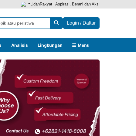
LidahRakyat | Aspirasi, Berani dan Aksi
Login / Daftar
e
Analisis
Lingkungan
Menu