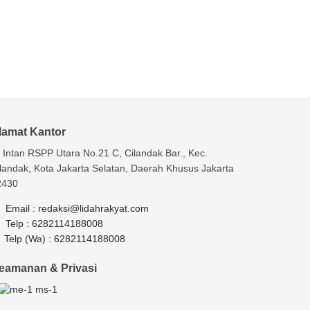
lamat Kantor
. Intan RSPP Utara No.21 C, Cilandak Bar., Kec.
landak, Kota Jakarta Selatan, Daerah Khusus Jakarta
2430
Email :
redaksi@lidahrakyat.com
Telp :
6282114188008
Telp (Wa) :
6282114188008
eamanan & Privasi