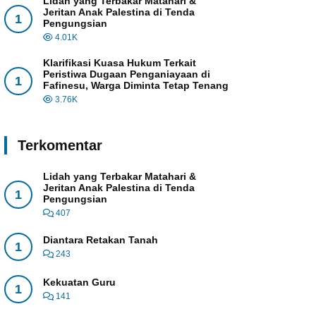
Lidah yang Terbakar Matahari &
Jeritan Anak Palestina di Tenda
1
Pengungsian
4.01K
Klarifikasi Kuasa Hukum Terkait
Peristiwa Dugaan Penganiayaan di
1
Fafinesu, Warga Diminta Tetap Tenang
3.76K
Terkomentar
Lidah yang Terbakar Matahari &
Jeritan Anak Palestina di Tenda
1
Pengungsian
407
Diantara Retakan Tanah
1
243
Kekuatan Guru
1
141