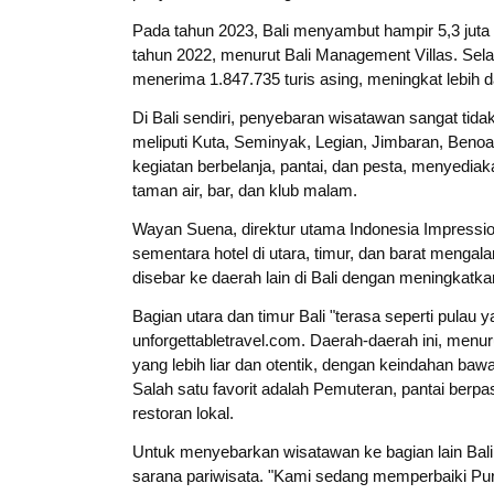
Pada tahun 2023, Bali menyambut hampir 5,3 juta
tahun 2022, menurut Bali Management Villas. Sela
menerima 1.847.735 turis asing, meningkat lebih d
Di Bali sendiri, penyebaran wisatawan sangat tida
meliputi Kuta, Seminyak, Legian, Jimbaran, Benoa
kegiatan berbelanja, pantai, dan pesta, menyediak
taman air, bar, dan klub malam.
Wayan Suena, direktur utama Indonesia Impression
sementara hotel di utara, timur, dan barat menga
disebar ke daerah lain di Bali dengan meningkatkan
Bagian utara dan timur Bali "terasa seperti pulau
unforgettabletravel.com. Daerah-daerah ini, menur
yang lebih liar dan otentik, dengan keindahan ba
Salah satu favorit adalah Pemuteran, pantai berp
restoran lokal.
Untuk menyebarkan wisatawan ke bagian lain Bali,
sarana pariwisata. "Kami sedang memperbaiki Pu