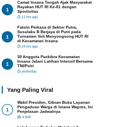
Camat Insana Tengah Ajak Masyarakat
Rayakan HUT RI Ke-81 dengan
1
Sportivitas
12 hrs ago
Fatoin Perkasa di Sektor Putra,
Susulaku B Berjaya di Putri pada
1
Turnamen Voli Menyongsong HUT RI
di Kecamatan Insana
24 hrs ago
30 Anggota Paskibra Kecamatan
Insana Jalani Latihan Intensif Bersama
1
TNI/Polri
yesterday
Yang Paling Viral
Wakil Presiden, Gibran Buka Layanan
Pengaduan Warga di Istana Wapres, Ini
1
Penjelasan Jadwalnya
4.94K