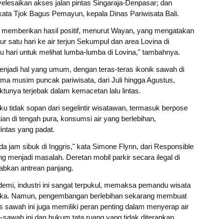
elesaikan akses jalan pintas Singaraja-Denpasar; dan
 kata Tjok Bagus Pemayun, kepala Dinas Pariwisata Bali.
h memberikan hasil positif, menurut Wayan, yang mengatakan
 satu hari ke air terjun Sekumpul dan area Lovina di
tu hari untuk melihat lumba-lumba di Lovina," tambahnya.
enjadi hal yang umum, dengan teras-teras ikonik sawah di
elama musim puncak pariwisata, dari Juli hingga Agustus,
unya terjebak dalam kemacetan lalu lintas.
ku tidak sopan dari segelintir wisatawan, termasuk berpose
an di tengah pura, konsumsi air yang berlebihan,
lintas yang padat.
pada jam sibuk di Inggris," kata Simone Flynn, dari Responsible
g menjadi masalah. Deretan mobil parkir secara ilegal di
abkan antrean panjang.
demi, industri ini sangat terpukul, memaksa pemandu wisata
ereka. Namun, pengembangan berlebihan sekarang membuat
as sawah ini juga memiliki peran penting dalam menyerap air
awah ini dan hukum tata ruang yang tidak diterapkan