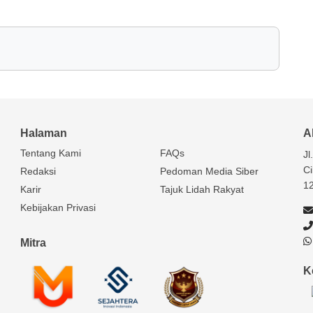
Halaman
A
Tentang Kami
FAQs
Jl
Ci
Redaksi
Pedoman Media Siber
1
Karir
Tajuk Lidah Rakyat
Kebijakan Privasi
Mitra
K