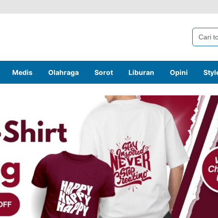
Medis
Olahraga
Sorot
Liburan
Opini
Styl