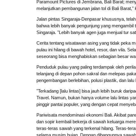
Paramount Pictures di Jembrana, Bali Barat; meny
melanjutkan pembangunan jalan tol di Bali Barat,"
Jalan pintas Singaraja-Denpasar khususnya, tela
bahwa lebih banyak pengunjung yang mengambil tur
Singaraja. "Lebih banyak agen juga menjual tur sa
Cerita tentang wisatawan asing yang tidak peka m
pulau ini hilang di bawah hotel, resor, dan vila. S
seseorang bisa menghabiskan sebagian besar wakt
Penduduk pulau yang paling terdampak oleh perila
telanjang di depan pohon sakral dan melepas pakai
pengembangan berlebihan, polusi plastik, dan lalu 
"Terkadang [lalu lintas] bisa jauh lebih buruk dari
Travel. Namun, bukan hanya volume lalu lintas yan
pinggir pantai populer, yang dengan cepat menyeb
Pariwisata mendominasi ekonomi Bali. Akibat pan
dan sopir kembali bekerja di sawah keluarga m
teras-teras sawah yang terkenal hilang. Teras-ter
selama musim hujan. Dengan dibangunnya sawah-s