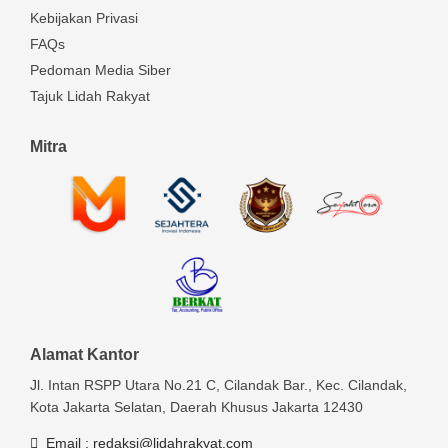
Kebijakan Privasi
FAQs
Pedoman Media Siber
Tajuk Lidah Rakyat
Mitra
Alamat Kantor
Jl. Intan RSPP Utara No.21 C, Cilandak Bar., Kec. Cilandak,
Kota Jakarta Selatan, Daerah Khusus Jakarta 12430
Email :
redaksi@lidahrakyat.com