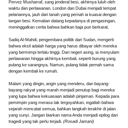
Pervez Musharraf, sang jenderal besi, akhirnya luluh oleh
waktu dan perlawanan. London dan Dubai menjadi tempat
pelariannya, jauh dari tanah yang pernah ia kuasai dengan
tangan besi. Kematian datang kepadanya di pengasingan,
meninggalkan cerita bahwa bahkan baja pun berkarat.
Sadiq Al-Mahdi, pengembara politik dari Sudan, mengerti
bahwa eksil adalah harga yang harus dibayar oleh mereka
yang bermimpi terlalu tinggi. Dari negeri asing, ia menyulam
perlawanan hingga akhirnya kembali, seperti burung yang
pulang ke sarangnya. Namun, pulang tidak pernah sama
dengan kembali ke rumah.
Malam yang dingin, angin yang menderu, dan bayang-
bayang rakyat yang marah menjadi penutup bagi mereka
yang lupa bahwa kekuasaan adalah pinjaman. Kepada para
pemimpin yang merasa tak tergoyahkan, ingatlah bahwa
sejarah mencatat semua, bahkan langkah terakhir di jalan
yang sunyi. Jangan biarkan nama Anda menjadi epilog dari
tragedi yang tak perlu terjadi.
(Rosadi Jamani)