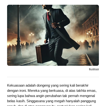
Ilustrasi
Kekuasaan adalah dongeng yang sering kali berakhir
dengan ironi. Mereka yang berkuasa, di atas takhta emas,
sering lupa bahwa angin perubahan tak pernah mengenal
belas kasih. Singgasana yang megah hanyalah panggung