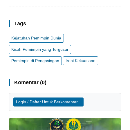
Tags
Kejatuhan Pemimpin Dunia
Kisah Pemimpin yang Tergusur
Pemimpin di Pengasingan
Ironi Kekuasaan
Komentar (0)
Login / Daftar Untuk Berkomentar...