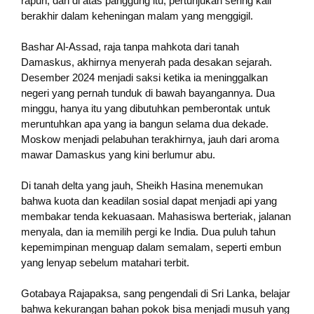
rapuh, dan di atas panggung itu, pertunjukan sering kali
berakhir dalam keheningan malam yang menggigil.
Bashar Al-Assad, raja tanpa mahkota dari tanah
Damaskus, akhirnya menyerah pada desakan sejarah.
Desember 2024 menjadi saksi ketika ia meninggalkan
negeri yang pernah tunduk di bawah bayangannya. Dua
minggu, hanya itu yang dibutuhkan pemberontak untuk
meruntuhkan apa yang ia bangun selama dua dekade.
Moskow menjadi pelabuhan terakhirnya, jauh dari aroma
mawar Damaskus yang kini berlumur abu.
Di tanah delta yang jauh, Sheikh Hasina menemukan
bahwa kuota dan keadilan sosial dapat menjadi api yang
membakar tenda kekuasaan. Mahasiswa berteriak, jalanan
menyala, dan ia memilih pergi ke India. Dua puluh tahun
kepemimpinan menguap dalam semalam, seperti embun
yang lenyap sebelum matahari terbit.
Gotabaya Rajapaksa, sang pengendali di Sri Lanka, belajar
bahwa kekurangan bahan pokok bisa menjadi musuh yang