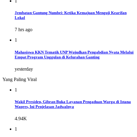
1
Jembatan Gantung Numbei: Ketika Kemajuan Menguji Kearifan
Lokal
7 hrs ago
1
Mahasiswa KKN Tematik UNP Wujudkan Pengabdian Nyata Melalui
Empat Program Unggulan di Kelurahan Ganting
yesterday
Yang Paling Viral
1
Wakil Presiden, Gibran Buka Layanan Pengaduan Warga di Istana
Wapres, Ini Penjelasan Jadwalnya
4.94K
1