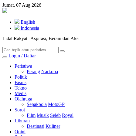
Jumat, 07 Aug 2026
English
Indonesia
LidahRakyat | Aspirasi, Berani dan Aksi
Login / Daftar
Peristiwa
Perang
Narkoba
Politik
Bisnis
Tekno
Medis
Olahraga
Sepakbola
MotoGP
Sorot
Film
Musik
Seleb
Royal
Liburan
Destinasi
Kuliner
Opini