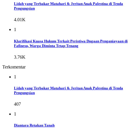
Lidah yang Terbakar Matahari & Jeritan Anak Palestina di Tenda
Pengungsian
4.01K
1
Klarifikasi Kuasa Hukum Terkait Peristiwa Dugaan Penganiayaan di
Fafinesu, Warga Diminta Tetap Tenang
3.76K
Terkomentar
1
Lidah yang Terbakar Matahari & Jeritan Anak Palestina di Tenda
Pengungsian
407
1
Diantara Retakan Tanah