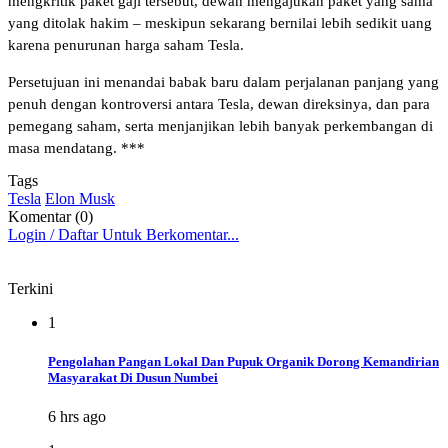
mengkritik paket gaji tersebut, dewan mengajukan paket yang sama
yang ditolak hakim – meskipun sekarang bernilai lebih sedikit uang
karena penurunan harga saham Tesla.
Persetujuan ini menandai babak baru dalam perjalanan panjang yang
penuh dengan kontroversi antara Tesla, dewan direksinya, dan para
pemegang saham, serta menjanjikan lebih banyak perkembangan di
masa mendatang. ***
Tags
Tesla
Elon Musk
Komentar (0)
Login / Daftar Untuk Berkomentar...
Terkini
1
Pengolahan Pangan Lokal Dan Pupuk Organik Dorong Kemandirian
Masyarakat Di Dusun Numbei
6 hrs ago