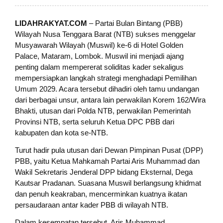
LIDAHRAKYAT.COM
– Partai Bulan Bintang (PBB)
Wilayah Nusa Tenggara Barat (NTB) sukses menggelar
Musyawarah Wilayah (Muswil) ke-6 di Hotel Golden
Palace, Mataram, Lombok. Muswil ini menjadi ajang
penting dalam mempererat soliditas kader sekaligus
mempersiapkan langkah strategi menghadapi Pemilihan
Umum 2029.
Acara tersebut dihadiri oleh tamu undangan
dari berbagai unsur, antara lain perwakilan Korem 162/Wira
Bhakti, utusan dari Polda NTB, perwakilan Pemerintah
Provinsi NTB, serta seluruh Ketua DPC PBB dari
kabupaten dan kota se-NTB.
Turut hadir pula utusan dari Dewan Pimpinan Pusat (DPP)
PBB, yaitu Ketua Mahkamah Partai Aris Muhammad dan
Wakil Sekretaris Jenderal DPP bidang Eksternal, Dega
Kautsar Pradanan.
Suasana Muswil berlangsung khidmat
dan penuh keakraban, mencerminkan kuatnya ikatan
persaudaraan antar kader PBB di wilayah NTB.
Dalam kesempatan tersebut, Aris Muhammad