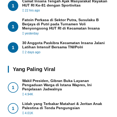
Camat Insana Tengah Ajak Masyarakat Rayakan
1
HUT RI Ke-81 dengan Sportivitas
22 hrs ago
Fatoin Perkasa di Sektor Putra, Susulaku B
Berjaya di Putri pada Turnamen Voli
1
Menyongsong HUT RI di Kecamatan Insana
yesterday
30 Anggota Paskibra Kecamatan Insana Jalani
1
Latihan Intensif Bersama TNI/Polri
2 days ago
Yang Paling Viral
Wakil Presiden, Gibran Buka Layanan
Pengaduan Warga di Istana Wapres, Ini
1
Penjelasan Jadwalnya
4.94K
Lidah yang Terbakar Matahari & Jeritan Anak
1
Palestina di Tenda Pengungsian
4.01K