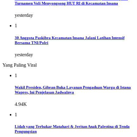
Turnamen Voli Menyongsong HUT RI di Kecamatan Insana
yesterday
1
30 Anggota Paskibra Kecamatan Insana Jalani Latihan Intensif
Bersama TNI/Polri
yesterday
Yang Paling Viral
1
Wakil Presiden, Gibran Buka Layanan Pengaduan Warga di Istana
Wapres, Ini Penjelasan Jadwalnya
4.94K
1
Lidah yang Terbakar Matahari & Jeritan Anak Palestina di Tenda
Pengungsian