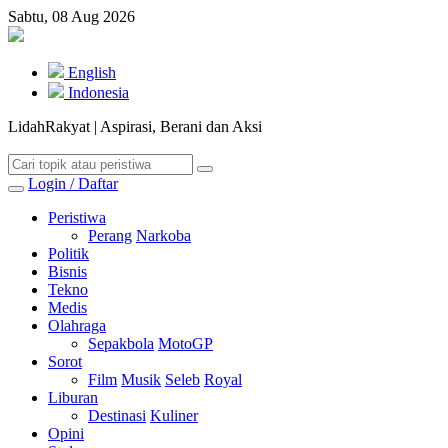
Sabtu, 08 Aug 2026
English
Indonesia
LidahRakyat | Aspirasi, Berani dan Aksi
Login / Daftar
Peristiwa
Perang
Narkoba
Politik
Bisnis
Tekno
Medis
Olahraga
Sepakbola
MotoGP
Sorot
Film
Musik
Seleb
Royal
Liburan
Destinasi
Kuliner
Opini