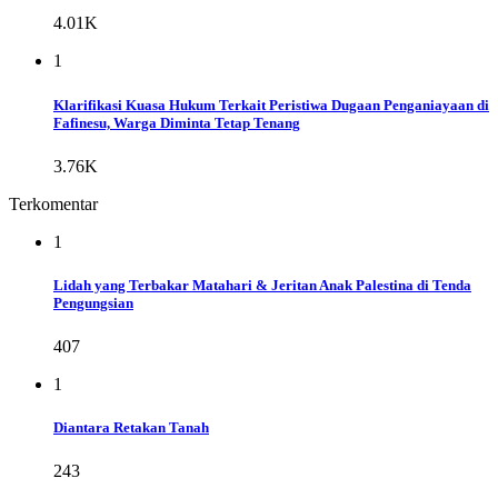
4.01K
1
Klarifikasi Kuasa Hukum Terkait Peristiwa Dugaan Penganiayaan di
Fafinesu, Warga Diminta Tetap Tenang
3.76K
Terkomentar
1
Lidah yang Terbakar Matahari & Jeritan Anak Palestina di Tenda
Pengungsian
407
1
Diantara Retakan Tanah
243