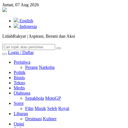
Jumat, 07 Aug 2026
English
Indonesia
LidahRakyat | Aspirasi, Berani dan Aksi
Login / Daftar
Peristiwa
Perang
Narkoba
Politik
Bisnis
Tekno
Medis
Olahraga
Sepakbola
MotoGP
Sorot
Film
Musik
Seleb
Royal
Liburan
Destinasi
Kuliner
Opini