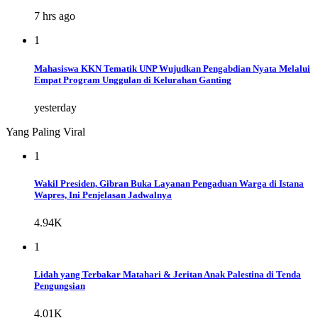
7 hrs ago
1
Mahasiswa KKN Tematik UNP Wujudkan Pengabdian Nyata Melalui
Empat Program Unggulan di Kelurahan Ganting
yesterday
Yang Paling Viral
1
Wakil Presiden, Gibran Buka Layanan Pengaduan Warga di Istana
Wapres, Ini Penjelasan Jadwalnya
4.94K
1
Lidah yang Terbakar Matahari & Jeritan Anak Palestina di Tenda
Pengungsian
4.01K