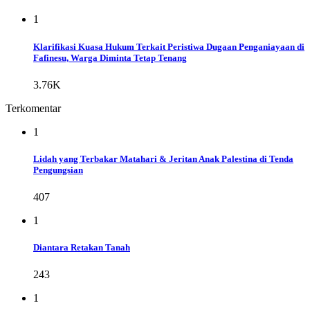
1
Klarifikasi Kuasa Hukum Terkait Peristiwa Dugaan Penganiayaan di
Fafinesu, Warga Diminta Tetap Tenang
3.76K
Terkomentar
1
Lidah yang Terbakar Matahari & Jeritan Anak Palestina di Tenda
Pengungsian
407
1
Diantara Retakan Tanah
243
1