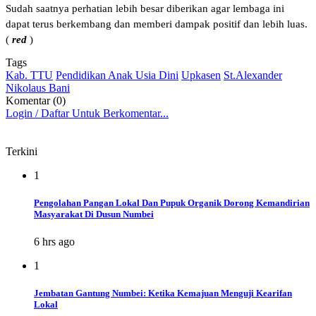
Sudah saatnya perhatian lebih besar diberikan agar lembaga ini
dapat terus berkembang dan memberi dampak positif dan lebih luas.
(
red
)
Tags
Kab. TTU
Pendidikan Anak Usia Dini
Upkasen
St.Alexander
Nikolaus Bani
Komentar (0)
Login / Daftar Untuk Berkomentar...
Terkini
1
Pengolahan Pangan Lokal Dan Pupuk Organik Dorong Kemandirian
Masyarakat Di Dusun Numbei
6 hrs ago
1
Jembatan Gantung Numbei: Ketika Kemajuan Menguji Kearifan
Lokal