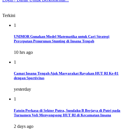
Terkini
1
UNIMOR Gunakan Model Matematika untuk Cari Strategi
Percepatan Penurunan Stunting di Insana Tengah
10 hrs ago
1
Camat Insana Tengah Ajak Masyarakat Rayakan HUT RI Ke-81
dengan Sportivitas
yesterday
1
Fatoin Perkasa di Sektor Putra, Susulaku B Berjaya di Putri pada
Turnamen Voli Menyongsong HUT RI di Kecamatan Insana
2 days ago