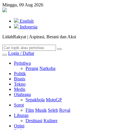
Minggu, 09 Aug 2026
English
Indonesia
LidahRakyat | Aspirasi, Berani dan Aksi
Login / Daftar
Peristiwa
Perang
Narkoba
Politik
Bisnis
Tekno
Medis
Olahraga
Sepakbola
MotoGP
Sorot
Film
Musik
Seleb
Royal
Liburan
Destinasi
Kuliner
Opini