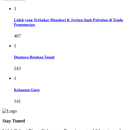
1
Lidah yang Terbakar Matahari & Jeritan Anak Palestina di Tenda
Pengungsian
407
1
Diantara Retakan Tanah
243
1
Kekuatan Guru
141
Stay Tuned