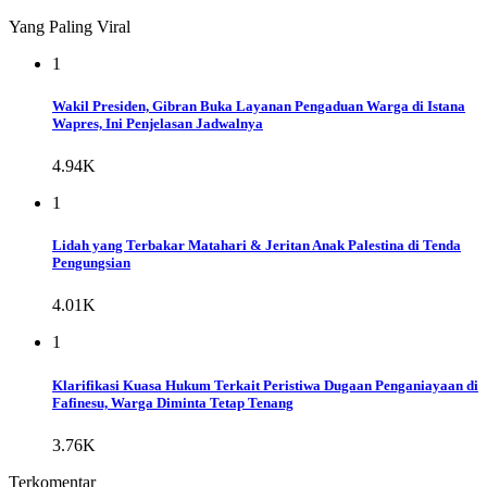
Yang Paling Viral
1
Wakil Presiden, Gibran Buka Layanan Pengaduan Warga di Istana
Wapres, Ini Penjelasan Jadwalnya
4.94K
1
Lidah yang Terbakar Matahari & Jeritan Anak Palestina di Tenda
Pengungsian
4.01K
1
Klarifikasi Kuasa Hukum Terkait Peristiwa Dugaan Penganiayaan di
Fafinesu, Warga Diminta Tetap Tenang
3.76K
Terkomentar