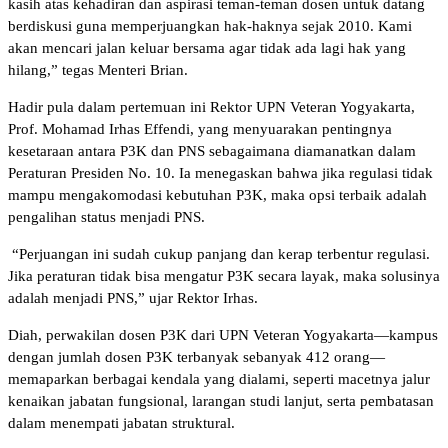
kasih atas kehadiran dan aspirasi teman-teman dosen untuk datang
berdiskusi guna memperjuangkan hak-haknya sejak 2010. Kami
akan mencari jalan keluar bersama agar tidak ada lagi hak yang
hilang,” tegas Menteri Brian.
Hadir pula dalam pertemuan ini Rektor UPN Veteran Yogyakarta,
Prof. Mohamad Irhas Effendi, yang menyuarakan pentingnya
kesetaraan antara P3K dan PNS sebagaimana diamanatkan dalam
Peraturan Presiden No. 10. Ia menegaskan bahwa jika regulasi tidak
mampu mengakomodasi kebutuhan P3K, maka opsi terbaik adalah
pengalihan status menjadi PNS.
“Perjuangan ini sudah cukup panjang dan kerap terbentur regulasi.
Jika peraturan tidak bisa mengatur P3K secara layak, maka solusinya
adalah menjadi PNS,” ujar Rektor Irhas.
Diah, perwakilan dosen P3K dari UPN Veteran Yogyakarta—kampus
dengan jumlah dosen P3K terbanyak sebanyak 412 orang—
memaparkan berbagai kendala yang dialami, seperti macetnya jalur
kenaikan jabatan fungsional, larangan studi lanjut, serta pembatasan
dalam menempati jabatan struktural.