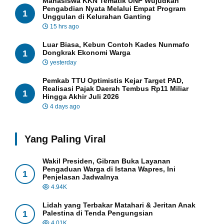
Mahasiswa KKN Tematik UNP Wujudkan
Pengabdian Nyata Melalui Empat Program
1
Unggulan di Kelurahan Ganting
15 hrs ago
Luar Biasa, Kebun Contoh Kades Nunmafo
1
Dongkrak Ekonomi Warga
yesterday
Pemkab TTU Optimistis Kejar Target PAD,
Realisasi Pajak Daerah Tembus Rp11 Miliar
1
Hingga Akhir Juli 2026
4 days ago
Yang Paling Viral
Wakil Presiden, Gibran Buka Layanan
Pengaduan Warga di Istana Wapres, Ini
1
Penjelasan Jadwalnya
4.94K
Lidah yang Terbakar Matahari & Jeritan Anak
1
Palestina di Tenda Pengungsian
4.01K