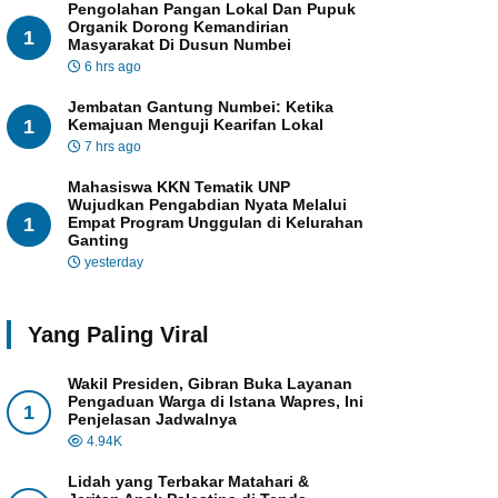
Pengolahan Pangan Lokal Dan Pupuk
Organik Dorong Kemandirian
1
Masyarakat Di Dusun Numbei
6 hrs ago
Jembatan Gantung Numbei: Ketika
1
Kemajuan Menguji Kearifan Lokal
7 hrs ago
Mahasiswa KKN Tematik UNP
Wujudkan Pengabdian Nyata Melalui
1
Empat Program Unggulan di Kelurahan
Ganting
yesterday
Yang Paling Viral
Wakil Presiden, Gibran Buka Layanan
Pengaduan Warga di Istana Wapres, Ini
1
Penjelasan Jadwalnya
4.94K
Lidah yang Terbakar Matahari &