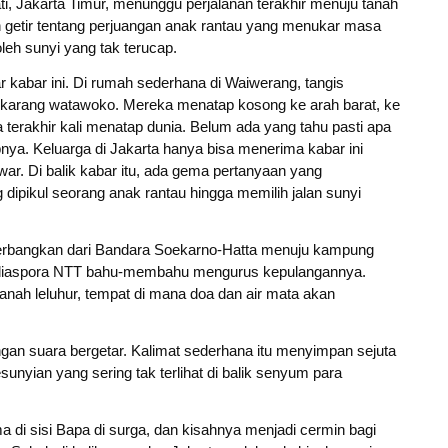
i, Jakarta Timur, menunggu perjalanan terakhir menuju tanah
isah getir tentang perjuangan anak rantau yang menukar masa
eh sunyi yang tak terucap.
kabar ini. Di rumah sederhana di Waiwerang, tangis
karang watawoko. Mereka menatap kosong ke arah barat, ke
 terakhir kali menatap dunia. Belum ada yang tahu pasti apa
nya. Keluarga di Jakarta hanya bisa menerima kabar ini
war. Di balik kabar itu, ada gema pertanyaan yang
dipikul seorang anak rantau hingga memilih jalan sunyi
iterbangkan dari Bandara Soekarno-Hatta menuju kampung
n diaspora NTT bahu-membahu mengurus kepulangannya.
nah leluhur, tempat di mana doa dan air mata akan
engan suara bergetar. Kalimat sederhana itu menyimpan sejuta
nyian yang sering tak terlihat di balik senyum para
a di sisi Bapa di surga, dan kisahnya menjadi cermin bagi