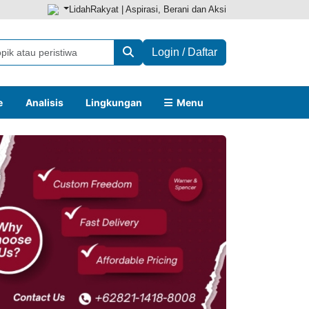
LidahRakyat | Aspirasi, Berani dan Aksi
Login / Daftar
e
Analisis
Lingkungan
Menu