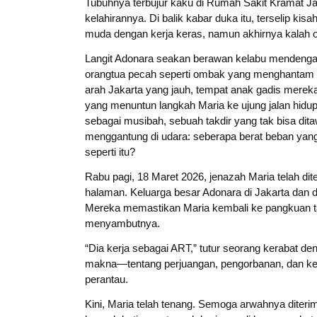
Tubuhnya terbujur kaku di Rumah Sakit Kramat Jat
kelahirannya. Di balik kabar duka itu, terselip k
muda dengan kerja keras, namun akhirnya kalah ol
Langit Adonara seakan berawan kelabu mendengar 
orangtua pecah seperti ombak yang menghantam 
arah Jakarta yang jauh, tempat anak gadis mereka
yang menuntun langkah Maria ke ujung jalan hidup
sebagai musibah, sebuah takdir yang tak bisa dita
menggantung di udara: seberapa berat beban yang 
seperti itu?
Rabu pagi, 18 Maret 2026, jenazah Maria telah d
halaman. Keluarga besar Adonara di Jakarta da
Mereka memastikan Maria kembali ke pangkuan ta
menyambutnya.
“Dia kerja sebagai ART,” tutur seorang kerabat d
makna—tentang perjuangan, pengorbanan, dan kesu
perantau.
Kini, Maria telah tenang. Semoga arwahnya diterim