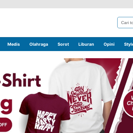
Medis
Olahraga
Sorot
Liburan
Opini
Styl