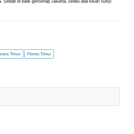
. Sebab di balik gemerlap Jakarta, selalu ada kisah sunyi
nara Timur
Flores Timur