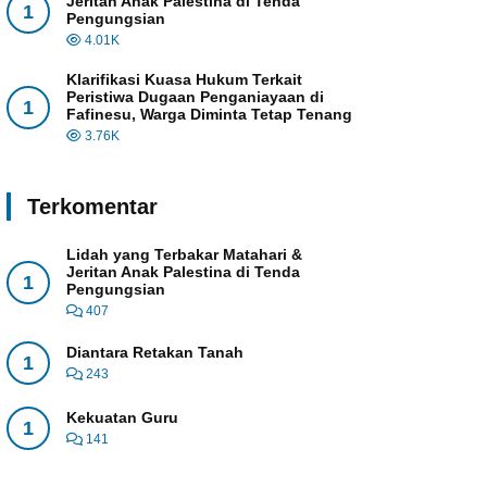
Jeritan Anak Palestina di Tenda
1
Pengungsian
4.01K
Klarifikasi Kuasa Hukum Terkait
Peristiwa Dugaan Penganiayaan di
1
Fafinesu, Warga Diminta Tetap Tenang
3.76K
Terkomentar
Lidah yang Terbakar Matahari &
Jeritan Anak Palestina di Tenda
1
Pengungsian
407
Diantara Retakan Tanah
1
243
Kekuatan Guru
1
141