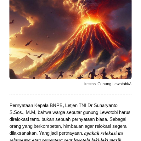
Ilustrasi Gunung Lewotobi/A
Pernyataan Kepala BNPB, Letjen TNI Dr Suharyanto,
S.Sos., M.M, bahwa warga seputar gunung Lewotobi harus
direlokasi tentu bukan sebuah pernyataan biasa. Sebagai
orang yang berkompeten, himbauan agar relokasi segera
dilaksanakan. Yang jadi pertnayaan, 𝒂𝒑𝒂𝒌𝒂𝒉 𝒓𝒆𝒍𝒐𝒌𝒂𝒔𝒊 𝒊𝒕𝒖
𝒔𝒆𝒍𝒂𝒎𝒂𝒏𝒚𝒂 𝒂𝒕𝒂𝒖 𝒔𝒆𝒎𝒆𝒏𝒕𝒂𝒓𝒂 𝒔𝒂𝒂𝒕 𝒍𝒆𝒘𝒐𝒕𝒐𝒃𝒊 𝒍𝒂𝒌𝒊-𝒍𝒂𝒌𝒊 𝒎𝒂𝒔𝒊𝒉