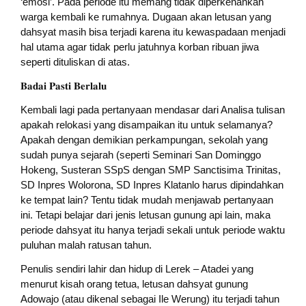
‘emosi’. Pada periode itu memang tidak diperkenankan
warga kembali ke rumahnya. Dugaan akan letusan yang
dahsyat masih bisa terjadi karena itu kewaspadaan menjadi
hal utama agar tidak perlu jatuhnya korban ribuan jiwa
seperti dituliskan di atas.
𝐁𝐚𝐝𝐚𝐢 𝐏𝐚𝐬𝐭𝐢 𝐁𝐞𝐫𝐥𝐚𝐥𝐮
Kembali lagi pada pertanyaan mendasar dari Analisa tulisan
apakah relokasi yang disampaikan itu untuk selamanya?
Apakah dengan demikian perkampungan, sekolah yang
sudah punya sejarah (seperti Seminari San Dominggo
Hokeng, Susteran SSpS dengan SMP Sanctisima Trinitas,
SD Inpres Wolorona, SD Inpres Klatanlo harus dipindahkan
ke tempat lain? Tentu tidak mudah menjawab pertanyaan
ini. Tetapi belajar dari jenis letusan gunung api lain, maka
periode dahsyat itu hanya terjadi sekali untuk periode waktu
puluhan malah ratusan tahun.
Penulis sendiri lahir dan hidup di Lerek – Atadei yang
menurut kisah orang tetua, letusan dahsyat gunung
Adowajo (atau dikenal sebagai Ile Werung) itu terjadi tahun