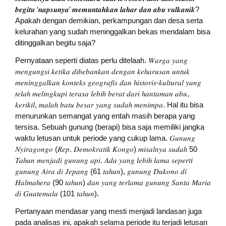
𝒃𝒆𝒈𝒊𝒕𝒖 ‘𝒏𝒂𝒑𝒔𝒖𝒏𝒚𝒂’ 𝒎𝒆𝒎𝒖𝒏𝒕𝒂𝒉𝒌𝒂𝒏 𝒍𝒂𝒉𝒂𝒓 𝒅𝒂𝒏 𝒂𝒃𝒖 𝒗𝒖𝒍𝒌𝒂𝒏𝒊𝒌?
Apakah dengan demikian, perkampungan dan desa serta
kelurahan yang sudah meninggalkan bekas mendalam bisa
ditinggalkan begitu saja?
Pernyataan seperti diatas perlu ditelaah. 𝑊𝑎𝑟𝑔𝑎 𝑦𝑎𝑛𝑔
𝑚𝑒𝑛𝑔𝑢𝑛𝑔𝑠𝑖 𝑘𝑒𝑡𝑖𝑘𝑎 𝑑𝑖𝑏𝑒𝑏𝑎𝑛𝑘𝑎𝑛 𝑑𝑒𝑛𝑔𝑎𝑛 𝑘𝑒ℎ𝑎𝑟𝑢𝑠𝑎𝑛 𝑢𝑛𝑡𝑢𝑘
𝑚𝑒𝑛𝑖𝑛𝑔𝑔𝑎𝑙𝑘𝑎𝑛 𝑘𝑜𝑛𝑡𝑒𝑘𝑠 𝑔𝑒𝑜𝑔𝑟𝑎𝑓𝑖𝑠 𝑑𝑎𝑛 ℎ𝑖𝑠𝑡𝑜𝑟𝑖𝑠-𝑘𝑢𝑙𝑡𝑢𝑟𝑎𝑙 𝑦𝑎𝑛𝑔
𝑡𝑒𝑙𝑎ℎ 𝑚𝑒𝑙𝑖𝑛𝑔𝑘𝑢𝑝𝑖 𝑡𝑒𝑟𝑎𝑠𝑎 𝑙𝑒𝑏𝑖ℎ 𝑏𝑒𝑟𝑎𝑡 𝑑𝑎𝑟𝑖 ℎ𝑎𝑛𝑡𝑎𝑚𝑎𝑛 𝑎𝑏𝑢,
𝑘𝑒𝑟𝑖𝑘𝑖𝑙, 𝑚𝑎𝑙𝑎ℎ 𝑏𝑎𝑡𝑢 𝑏𝑒𝑠𝑎𝑟 𝑦𝑎𝑛𝑔 𝑠𝑢𝑑𝑎ℎ 𝑚𝑒𝑛𝑖𝑚𝑝𝑎. Hal itu bisa
menurunkan semangat yang entah masih berapa yang
tersisa. Sebuah gunung (berapi) bisa saja memiliki jangka
waktu letusan untuk periode yang cukup lama. 𝐺𝑢𝑛𝑢𝑛𝑔
𝑁𝑦𝑖𝑟𝑎𝑔𝑜𝑛𝑔𝑜 (𝑅𝑒𝑝. 𝐷𝑒𝑚𝑜𝑘𝑟𝑎𝑡𝑖𝑘 𝐾𝑜𝑛𝑔𝑜) 𝑚𝑖𝑠𝑎𝑙𝑛𝑦𝑎 𝑠𝑢𝑑𝑎ℎ 50
𝑇𝑎ℎ𝑢𝑛 𝑚𝑒𝑛𝑗𝑎𝑑𝑖 𝑔𝑢𝑛𝑢𝑛𝑔 𝑎𝑝𝑖. 𝐴𝑑𝑎 𝑦𝑎𝑛𝑔 𝑙𝑒𝑏𝑖ℎ 𝑙𝑎𝑚𝑎 𝑠𝑒𝑝𝑒𝑟𝑡𝑖
𝑔𝑢𝑛𝑢𝑛𝑔 𝐴𝑖𝑟𝑎 𝑑𝑖 𝐽𝑒𝑝𝑎𝑛𝑔 (61 𝑡𝑎ℎ𝑢𝑛), 𝑔𝑢𝑛𝑢𝑛𝑔 𝐷𝑢𝑘𝑜𝑛𝑜 𝑑𝑖
𝐻𝑎𝑙𝑚𝑎ℎ𝑒𝑟𝑎 (90 𝑡𝑎ℎ𝑢𝑛) 𝑑𝑎𝑛 𝑦𝑎𝑛𝑔 𝑡𝑒𝑟𝑙𝑎𝑚𝑎 𝑔𝑢𝑛𝑢𝑛𝑔 𝑆𝑎𝑛𝑡𝑎 𝑀𝑎𝑟𝑖𝑎
𝑑𝑖 𝐺𝑢𝑎𝑡𝑒𝑚𝑎𝑙𝑎 (101 𝑡𝑎ℎ𝑢𝑛).
Pertanyaan mendasar yang mesti menjadi landasan juga
pada analisas ini, apakah selama periode itu terjadi letusan