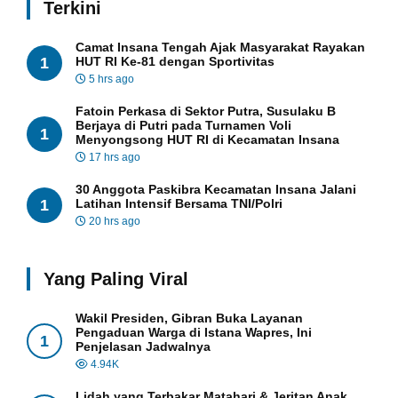
Terkini
Camat Insana Tengah Ajak Masyarakat Rayakan
1
HUT RI Ke-81 dengan Sportivitas
5 hrs ago
Fatoin Perkasa di Sektor Putra, Susulaku B
Berjaya di Putri pada Turnamen Voli
1
Menyongsong HUT RI di Kecamatan Insana
17 hrs ago
30 Anggota Paskibra Kecamatan Insana Jalani
1
Latihan Intensif Bersama TNI/Polri
20 hrs ago
Yang Paling Viral
Wakil Presiden, Gibran Buka Layanan
Pengaduan Warga di Istana Wapres, Ini
1
Penjelasan Jadwalnya
4.94K
Lidah yang Terbakar Matahari & Jeritan Anak