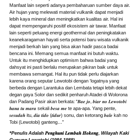
Manfaat lain seperti adanya pembaharuan sumber daya air.
Air hujan yang melewati material vulkanik dapat menjadi
lebih kaya mineral dan meningkatkan kualitas air. Hal ini
dapat mempengaruhi positif ekosistem air tawar. Manfaat
lain seperti peluang energi geothermal dan peningkatakan
keanekaragaman hayati serta potensi baru wisata vulkanik
menjadi berkah lain yang bisa akan hadir pasca badai
bencana ini. Memang semua manfaat ini butuh waktu.
Untuk itu menghidupkan optimism bahwa badai yang
dahsyat ini pasti berlalu merupakan pikiran baik untuk
membawa semangat. Hal itu pun tidak perlu diajarkan
karena orang seputar Lewotobi dengan ‘logatnya yang
berbeda dengan Larantuka dan Lembata tetapi lebih dekat
degan gaya Solor dan sedikit penharuh Atadei di Wolorona
dan Padang Pasir akan berkata: “𝑩𝒂𝒆 𝒋𝒐, 𝒃𝒊𝒂𝒓 𝒏𝒐 𝑳𝒆𝒘𝒐𝒕𝒐𝒃𝒊
𝒉𝒂𝒏𝒂 𝒕𝒖 𝒎𝒂𝒓𝒂 sekali 𝒃𝒆𝒔𝒂 𝒎𝒆 te apa-apa. Yang pente,
𝒔𝒆𝒔𝒖𝒅𝒂𝒉 itu, 𝒅𝒊𝒂 𝒕𝒊𝒅𝒐 (𝒕𝒊𝒅𝒖𝒓) sonu, dan ketorang 𝒃𝒂𝒍𝒆 kah no
Tobi (Lewotobi) ganteng…”
*Penulis Adalah
𝑷𝒆𝒏𝒈𝒉𝒖𝒏𝒊 𝑳𝒆𝒎𝒃𝒂𝒉 𝑯𝒐𝒌𝒆𝒏𝒈
, Wilayah Kaki
Gunung Lewotobi (1984-1988).