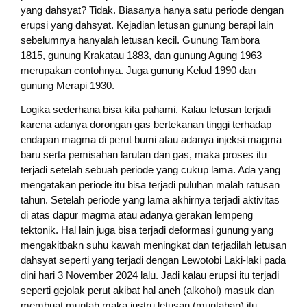
yang dahsyat? Tidak. Biasanya hanya satu periode dengan
erupsi yang dahsyat. Kejadian letusan gunung berapi lain
sebelumnya hanyalah letusan kecil. Gunung Tambora
1815, gunung Krakatau 1883, dan gunung Agung 1963
merupakan contohnya. Juga gunung Kelud 1990 dan
gunung Merapi 1930.
Logika sederhana bisa kita pahami. Kalau letusan terjadi
karena adanya dorongan gas bertekanan tinggi terhadap
endapan magma di perut bumi atau adanya injeksi magma
baru serta pemisahan larutan dan gas, maka proses itu
terjadi setelah sebuah periode yang cukup lama. Ada yang
mengatakan periode itu bisa terjadi puluhan malah ratusan
tahun. Setelah periode yang lama akhirnya terjadi aktivitas
di atas dapur magma atau adanya gerakan lempeng
tektonik. Hal lain juga bisa terjadi deformasi gunung yang
mengakitbakn suhu kawah meningkat dan terjadilah letusan
dahsyat seperti yang terjadi dengan Lewotobi Laki-laki pada
dini hari 3 November 2024 lalu. Jadi kalau erupsi itu terjadi
seperti gejolak perut akibat hal aneh (alkohol) masuk dan
membuat muntah maka justru letusan (muntahan) itu