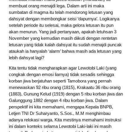
membuat orang menajdi lega. Dalam arti ini maka
sumbatan di magma itu telah mendorong letusan yang
dahsyat dengan membongkar seisi ‘dapurnya’. Logikanya
setelah periode itu selesai, maka gelora letusan itu pun
akan menurun. Yang jadi pertanyaan, apakah letuhsan 3
November yang kemudian masih diikuti dengan rentetan
letusan yang tidak kalah dahsyat itu sudah menajdi puncak
ataukah ia hanyalah ‘alarm’ bahwa masih ada letusan yang
lebih dahsyat lagi?
Kita tentu tidak mengharapkan agar Lewotobi Laki (yang
congkak dengan emosi liarnya) tidak sesadis sehingga
korban jiwa berjatuhan seperti Tamobora yang pernah
menewaskan 92 ribu orang (1815), Krakaatu 36 ribu orang
(1883), Gunung Kelud (1919) dengan 5 ribu korban jiwa dan
Galunggung 1882 dengan 4 ribu korban jiwa. Dalam
perspektif ini kita memahami, mengapa Kepala BNPB,
Letjen TNI Dr Suharyanto, S.Sos., M.M menghimbau
adanya relokasi warga. Kita mestinya memahami instruksi
ini dalam konteks selama Lewotobi Laki-laki ini masih