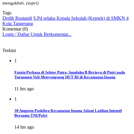
mengakhiri.
(supri)
Tags
Dedih Rustandi
S.Pd selaku Kepala Sekolah (Kepsek) di SMKN 4
Kota Tangerang
Komentar (0)
Login / Daftar Untuk Berkomentar...
Terkini
1
Fatoin Perkasa di Sektor Putra, Susulaku B Berjaya di Putri pada
Turnamen Voli Menyongsong HUT RI di Kecamatan Insana
11 hrs ago
1
30 Anggota Paskibra Kecamatan Insana Jalani Latihan Intensif
Bersama TNI/Polri
14 hrs ago