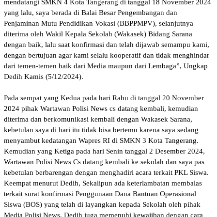
mendatangi SMKN 4 Kota Tangerang di tanggal 18 November 2024
yang lalu, saya berada di Balai Besar Pengembangan dan
Penjaminan Mutu Pendidikan Vokasi (BBPPMPV), selanjutnya
diterima oleh Wakil Kepala Sekolah (Wakasek) Bidang Sarana
dengan baik, lalu saat konfirmasi dan telah dijawab semampu kami,
dengan bertujuan agar kami selalu kooperatif dan tidak menghindar
dari temen-temen baik dari Media maupun dari Lembaga”, Ungkap
Dedih Kamis (5/12/2024).
Pada sempat yang Kedua pada hari Rabu di tanggal 20 November
2024 pihak Wartawan Polisi News cs datang kembali, kemudian
diterima dan berkomunikasi kembali dengan Wakasek Sarana,
kebetulan saya di hari itu tidak bisa bertemu karena saya sedang
menyambut kedatangan Wapres RI di SMKN 3 Kota Tangerang.
Kemudian yang Ketiga pada hari Senin tanggal 2 Desember 2024,
Wartawan Polisi News Cs datang kembali ke sekolah dan saya pas
kebetulan berbarengan dengan menghadiri acara terkait PKL Siswa.
Keempat menurut Dedih, Sekalipun ada keterlambatan membalas
terkait surat konfirmasi Penggunaan Dana Bantuan Operasional
Siswa (BOS) yang telah di layangkan kepada Sekolah oleh pihak
Media Polisi News, Dedih juga memenuhi kewajiban dengan cara