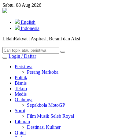
Sabtu, 08 Aug 2026
English
Indonesia
LidahRakyat | Aspirasi, Berani dan Aksi
Login / Daftar
Peristiwa
Perang
Narkoba
Politik
Bisnis
Tekno
Medis
Olahraga
Sepakbola
MotoGP
Sorot
Film
Musik
Seleb
Royal
Liburan
Destinasi
Kuliner
Opini