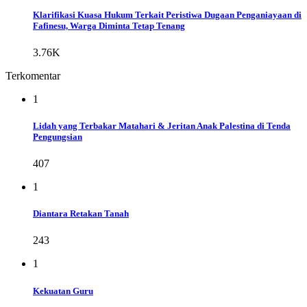
Klarifikasi Kuasa Hukum Terkait Peristiwa Dugaan Penganiayaan di
Fafinesu, Warga Diminta Tetap Tenang
3.76K
Terkomentar
1
Lidah yang Terbakar Matahari & Jeritan Anak Palestina di Tenda
Pengungsian
407
1
Diantara Retakan Tanah
243
1
Kekuatan Guru