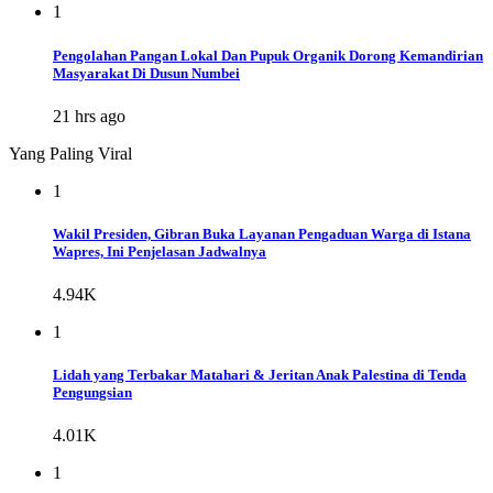
1
Pengolahan Pangan Lokal Dan Pupuk Organik Dorong Kemandirian
Masyarakat Di Dusun Numbei
21 hrs ago
Yang Paling Viral
1
Wakil Presiden, Gibran Buka Layanan Pengaduan Warga di Istana
Wapres, Ini Penjelasan Jadwalnya
4.94K
1
Lidah yang Terbakar Matahari & Jeritan Anak Palestina di Tenda
Pengungsian
4.01K
1