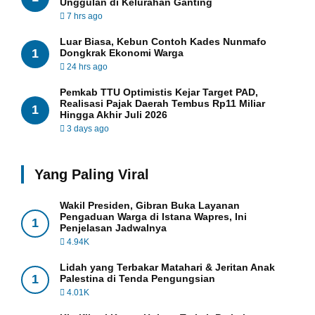
Unggulan di Kelurahan Ganting
7 hrs ago
Luar Biasa, Kebun Contoh Kades Nunmafo
1
Dongkrak Ekonomi Warga
24 hrs ago
Pemkab TTU Optimistis Kejar Target PAD,
Realisasi Pajak Daerah Tembus Rp11 Miliar
1
Hingga Akhir Juli 2026
3 days ago
Yang Paling Viral
Wakil Presiden, Gibran Buka Layanan
Pengaduan Warga di Istana Wapres, Ini
1
Penjelasan Jadwalnya
4.94K
Lidah yang Terbakar Matahari & Jeritan Anak
1
Palestina di Tenda Pengungsian
4.01K