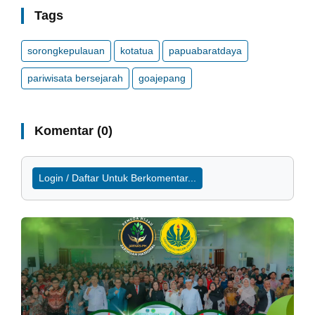
Tags
sorongkepulauan
kotatua
papuabaratdaya
pariwisata bersejarah
goajepang
Komentar (0)
Login / Daftar Untuk Berkomentar...