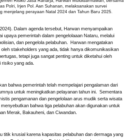
jemen Risiko Jasa Raharja, Harwan Muldidarmawan, bersama
s Polri, Irjen Pol. Aan Suhanan, melaksanakan survei
g menjelang perayaan Natal 2024 dan Tahun Baru 2025.
2/2024). Dalam agenda tersebut, Harwan menyampaikan
 upaya pemerintah dalam pengelolaaan Nataru, melalui
olisian, dan pengelola pelabuhan. Harwan mengatakan
 oleh stakeholders yang ada, tidak hanya dikomunikasikan
ertugas, tetapi juga sangat penting untuk diketahui oleh
risiko yang ada.
an bahwa pemerintah telah mempelajari pengalaman dari
lumnya untuk meningkatkan pelayanan tahun ini. Sementara
ptimistis pengamanan dan pengelolaan arus mudik serta wisata
uga menyebutkan bahwa tiga pelabuhan akan digunakan untuk
han Merak, Bakauheni, dan Ciwandan.
titik krusial karena kapasitas pelabuhan dan dermaga yang