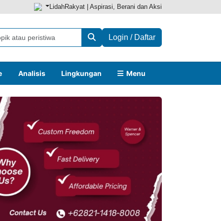
LidahRakyat | Aspirasi, Berani dan Aksi
Login / Daftar
e
Analisis
Lingkungan
Menu