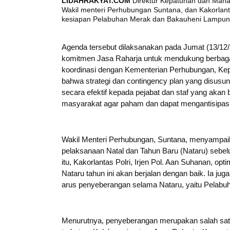
LIDAHRAKYAT.COM
Direktur Kepatuhan dan Mana
Wakil menteri Perhubungan Suntana, dan Kakorlanta
kesiapan Pelabuhan Merak dan Bakauheni Lampun
Agenda tersebut dilaksanakan pada Jumat (13/1
komitmen Jasa Raharja untuk mendukung berbagai
koordinasi dengan Kementerian Perhubungan, Kep
bahwa strategi dan contingency plan yang disusun
secara efektif kepada pejabat dan staf yang akan b
masyarakat agar paham dan dapat mengantisipasi 
Wakil Menteri Perhubungan, Suntana, menyampaik
pelaksanaan Natal dan Tahun Baru (Nataru) sebe
itu, Kakorlantas Polri, Irjen Pol. Aan Suhanan, o
Nataru tahun ini akan berjalan dengan baik. Ia j
arus penyeberangan selama Nataru, yaitu Pelabu
Menurutnya, penyeberangan merupakan salah satu 