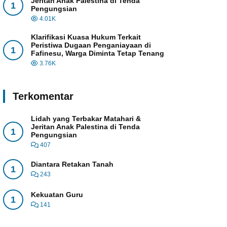
Jeritan Anak Palestina di Tenda
1
Pengungsian
4.01K
Klarifikasi Kuasa Hukum Terkait
Peristiwa Dugaan Penganiayaan di
1
Fafinesu, Warga Diminta Tetap Tenang
3.76K
Terkomentar
Lidah yang Terbakar Matahari &
Jeritan Anak Palestina di Tenda
1
Pengungsian
407
Diantara Retakan Tanah
1
243
Kekuatan Guru
1
141