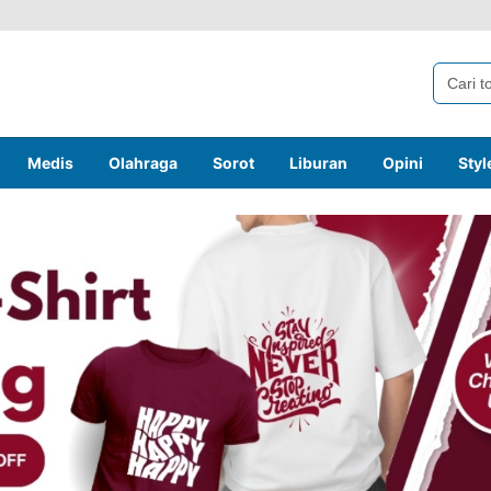
Medis
Olahraga
Sorot
Liburan
Opini
Styl