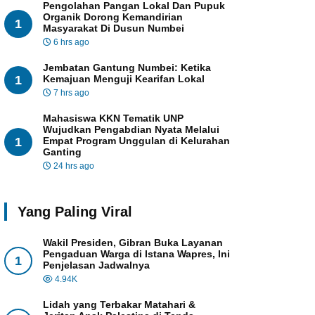
Pengolahan Pangan Lokal Dan Pupuk
Organik Dorong Kemandirian
1
Masyarakat Di Dusun Numbei
6 hrs ago
Jembatan Gantung Numbei: Ketika
1
Kemajuan Menguji Kearifan Lokal
7 hrs ago
Mahasiswa KKN Tematik UNP
Wujudkan Pengabdian Nyata Melalui
1
Empat Program Unggulan di Kelurahan
Ganting
24 hrs ago
Yang Paling Viral
Wakil Presiden, Gibran Buka Layanan
Pengaduan Warga di Istana Wapres, Ini
1
Penjelasan Jadwalnya
4.94K
Lidah yang Terbakar Matahari &