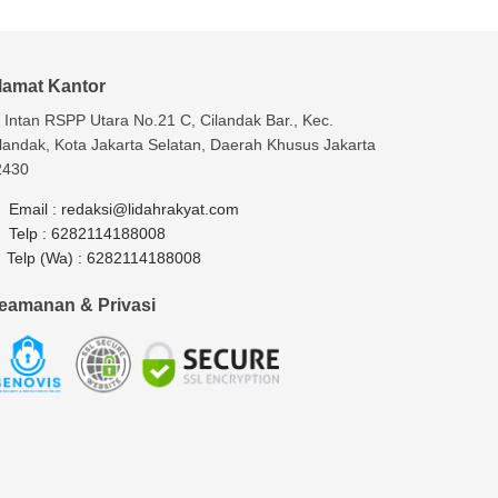
lamat Kantor
. Intan RSPP Utara No.21 C, Cilandak Bar., Kec.
landak, Kota Jakarta Selatan, Daerah Khusus Jakarta
2430
Email :
redaksi@lidahrakyat.com
Telp :
6282114188008
Telp (Wa) :
6282114188008
eamanan & Privasi