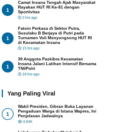
Camat Insana Tengah Ajak Masyarakat
Rayakan HUT RI Ke-81 dengan
1
Sportivitas
3 hrs ago
Fatoin Perkasa di Sektor Putra,
Susulaku B Berjaya di Putri pada
1
Turnamen Voli Menyongsong HUT RI
di Kecamatan Insana
15 hrs ago
30 Anggota Paskibra Kecamatan
Insana Jalani Latihan Intensif Bersama
1
TNI/Polri
18 hrs ago
Yang Paling Viral
Wakil Presiden, Gibran Buka Layanan
Pengaduan Warga di Istana Wapres, Ini
1
Penjelasan Jadwalnya
4.94K