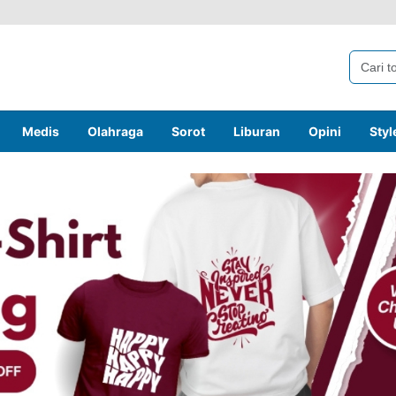
Medis
Olahraga
Sorot
Liburan
Opini
Styl