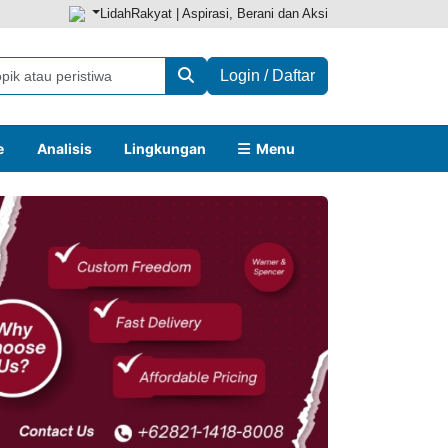
LidahRakyat | Aspirasi, Berani dan Aksi
Login / Daftar
e
Analisis
Lingkungan
Menu