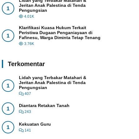
Lidah yang Terbakar Matahari &
Jeritan Anak Palestina di Tenda
1
Pengungsian
4.01K
Klarifikasi Kuasa Hukum Terkait
Peristiwa Dugaan Penganiayaan di
1
Fafinesu, Warga Diminta Tetap Tenang
3.76K
Terkomentar
Lidah yang Terbakar Matahari &
Jeritan Anak Palestina di Tenda
1
Pengungsian
407
Diantara Retakan Tanah
1
243
Kekuatan Guru
1
141