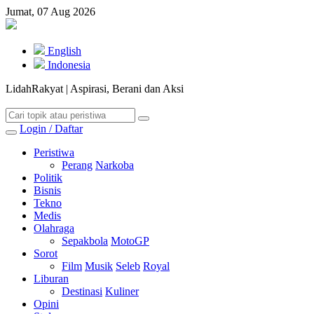
Jumat, 07 Aug 2026
English
Indonesia
LidahRakyat | Aspirasi, Berani dan Aksi
Login / Daftar
Peristiwa
Perang
Narkoba
Politik
Bisnis
Tekno
Medis
Olahraga
Sepakbola
MotoGP
Sorot
Film
Musik
Seleb
Royal
Liburan
Destinasi
Kuliner
Opini