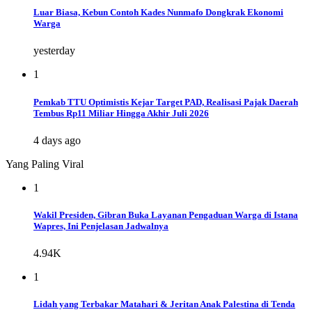
Luar Biasa, Kebun Contoh Kades Nunmafo Dongkrak Ekonomi
Warga
yesterday
1
Pemkab TTU Optimistis Kejar Target PAD, Realisasi Pajak Daerah
Tembus Rp11 Miliar Hingga Akhir Juli 2026
4 days ago
Yang Paling Viral
1
Wakil Presiden, Gibran Buka Layanan Pengaduan Warga di Istana
Wapres, Ini Penjelasan Jadwalnya
4.94K
1
Lidah yang Terbakar Matahari & Jeritan Anak Palestina di Tenda