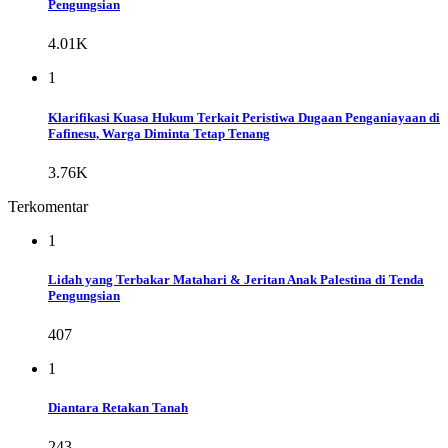
Pengungsian
4.01K
1
Klarifikasi Kuasa Hukum Terkait Peristiwa Dugaan Penganiayaan di
Fafinesu, Warga Diminta Tetap Tenang
3.76K
Terkomentar
1
Lidah yang Terbakar Matahari & Jeritan Anak Palestina di Tenda
Pengungsian
407
1
Diantara Retakan Tanah
243