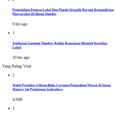
Pengolahan Pangan Lokal Dan Pupuk Organik Dorong Kemandirian
Masyarakat Di Dusun Numbei
9 hrs ago
1
Jembatan Gantung Numbei: Ketika Kemajuan Menguji Kearifan
Lokal
10 hrs ago
Yang Paling Viral
1
Wakil Presiden, Gibran Buka Layanan Pengaduan Warga di Istana
Wapres, Ini Penjelasan Jadwalnya
4.94K
1