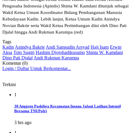
Pengusaha Indonesia (Apindo) Shinta W. Kamdani ditunjuk sebagai
Wakil Ketua Umum Koordinator Bidang Pembangunan Manusia
Kebudayaan Kadin. Lebih lanjut, Ketua Umum Kadin Anindya
Novian Bakrie serta Wakil Ketua Pertimbangan diisi oleh Dino Pati
Djalal hingga Andi Rukman Karumpa (red)
Tags
Kadin
Anindya Bakrie
Andi Samsudin Arsyad
Haji Isam
Erwin
Aksa
Toto Sugiri
Hashim Djojohadikusumo
Shinta W. Kamdani
Dino Pati Djalal
Andi Rukman Karumpa
Komentar (0)
Login / Daftar Untuk Berkomentar...
Terkini
1
30 Anggota Paskibra Kecamatan Insana Jalani Latihan Intensif
Bersama TNI/Polri
3 hrs ago
1