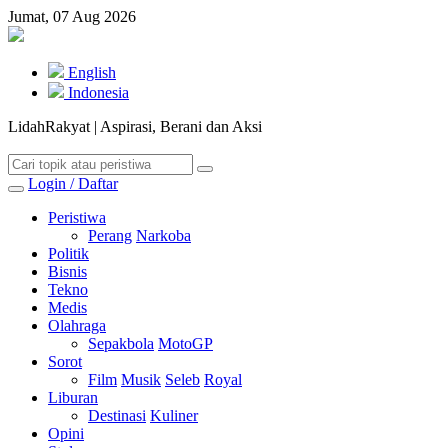
Jumat, 07 Aug 2026
English
Indonesia
LidahRakyat | Aspirasi, Berani dan Aksi
Login / Daftar
Peristiwa
Perang
Narkoba
Politik
Bisnis
Tekno
Medis
Olahraga
Sepakbola
MotoGP
Sorot
Film
Musik
Seleb
Royal
Liburan
Destinasi
Kuliner
Opini