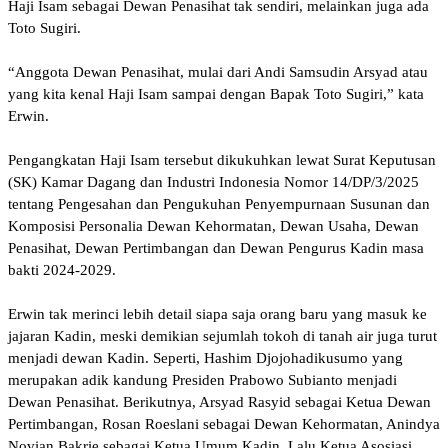
Haji Isam sebagai Dewan Penasihat tak sendiri, melainkan juga ada
Toto Sugiri.
“Anggota Dewan Penasihat, mulai dari Andi Samsudin Arsyad atau
yang kita kenal Haji Isam sampai dengan Bapak Toto Sugiri,” kata
Erwin.
Pengangkatan Haji Isam tersebut dikukuhkan lewat Surat Keputusan
(SK) Kamar Dagang dan Industri Indonesia Nomor 14/DP/3/2025
tentang Pengesahan dan Pengukuhan Penyempurnaan Susunan dan
Komposisi Personalia Dewan Kehormatan, Dewan Usaha, Dewan
Penasihat, Dewan Pertimbangan dan Dewan Pengurus Kadin masa
bakti 2024-2029.
Erwin tak merinci lebih detail siapa saja orang baru yang masuk ke
jajaran Kadin, meski demikian sejumlah tokoh di tanah air juga turut
menjadi dewan Kadin. Seperti, Hashim Djojohadikusumo yang
merupakan adik kandung Presiden Prabowo Subianto menjadi
Dewan Penasihat. Berikutnya, Arsyad Rasyid sebagai Ketua Dewan
Pertimbangan, Rosan Roeslani sebagai Dewan Kehormatan, Anindya
Novian Bakrie sebagai Ketua Umum Kadin. Lalu Ketua Asosiasi