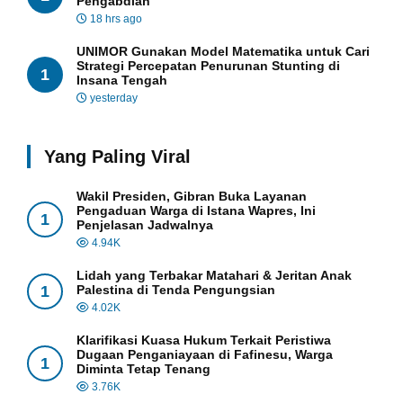
Pengabdian
18 hrs ago
UNIMOR Gunakan Model Matematika untuk Cari
Strategi Percepatan Penurunan Stunting di
1
Insana Tengah
yesterday
Yang Paling Viral
Wakil Presiden, Gibran Buka Layanan
Pengaduan Warga di Istana Wapres, Ini
1
Penjelasan Jadwalnya
4.94K
Lidah yang Terbakar Matahari & Jeritan Anak
1
Palestina di Tenda Pengungsian
4.02K
Klarifikasi Kuasa Hukum Terkait Peristiwa
Dugaan Penganiayaan di Fafinesu, Warga
1
Diminta Tetap Tenang
3.76K