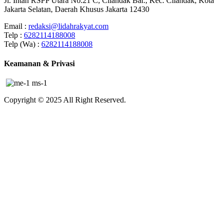
Jl. Intan RSPP Utara No.21 C, Cilandak Bar., Kec. Cilandak, Kota
Jakarta Selatan, Daerah Khusus Jakarta 12430
Email :
redaksi@lidahrakyat.com
Telp :
6282114188008
Telp (Wa) :
6282114188008
Keamanan & Privasi
Copyright © 2025 All Right Reserved.