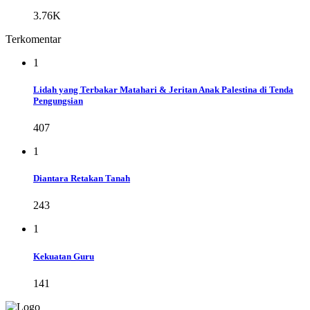
3.76K
Terkomentar
1
Lidah yang Terbakar Matahari & Jeritan Anak Palestina di Tenda
Pengungsian
407
1
Diantara Retakan Tanah
243
1
Kekuatan Guru
141