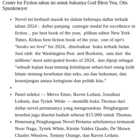
Center for Fiction tahun ini untuk bukunya God Bless You, Otis
Spunkmeyer
Novel ini berhasil masuk ke dalam beberapa daftar terbaik
tahun 2024 : daftar panjang carnegie medal for excellence in
fiction , pw best book of the year, pilihan editor New York
Times, Kirkus best fiction book of the year, one of npr's
"books we love" for 2024, dinobatkan buku terbaik bulan
Juni oleh the Washington Post and Bookriot, satu dari the
millions’ most anticipated books of 2024, dan dipuji sebagai
"sebuah kajian kuat tentang kehidupan sehari-hari orang kulit
hitam–tentang kesehatan dan seks, ras dan hukuman, dan
kesenjangan antara keinginan dan politik kita."
Panel seleksi — Merve Emre, Raven Leilani, Jonathan
Lethem, dan Tyriek White — memilih buku Thomas dari
daftar novel pertamanya yang mengesankan. Penghargaan
tersebut juga disertai hadiah sebesar $15.000 untuk Thomas.
Pemenang Penghargaan Novel Pertama sebelumnya termasuk
Noor Naga, Tyriek White, Kirstin Valdez Quade, De’Shawn
Charles Winslow, Tommy Orange, dan Raven Leilani.