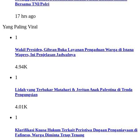
Bersama TNI/Polri
17 hrs ago
Yang Paling Viral
1
Wakil Presiden, Gibran Buka Layanan Pengaduan Warga di Istana
Wapres, Ini Penjelasan Jadwalnya
4.94K
1
Lidah yang Terbakar Matahari & Jeritan Anak Palestina di Tenda
Pengungsian
4.01K
1
Klarifikasi Kuasa Hukum Terkait Peristiwa Dugaan Penganiayaan di
Fafinesu, Warga Diminta Tetap Tenang