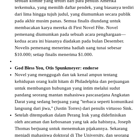
sebuah komite yang terdiri dari para penulis Amerika
terkemuka, yang memilih daftar pendek, yang biasanya terdiri
dari lima hingga tujuh judul, yang diumumkan secara publik
pada akhir musim panas. Semua finalis diundang untuk
membacakan karya mereka di First Novel Fête. Novel
pemenang diumumkan pada sebuah acara penghargaan—
kedua acara ini biasanya diadakan pada bulan Desember.
Novelis pemenang menerima hadiah uang tunai sebesar
$10.000; setiap finalis menerima $1.000.
God Bless You, Otis Spunkmeyer: endorse
Novel yang menggugah dan tak kenal ampun tentang
kehidupan orang kulit hitam di Philadelphia dan perjuangan
untuk membangun hubungan yang intim melalui sudut
pandang seorang mantan mahasiswa pascasarjana Angkatan
Darat yang sedang berjuang yang "terbaca seperti komunikasi
langsung dari jiwa," (Justin Torres) dari penulis virtuoso Sink.
Setelah ditempatkan dalam Perang Irak yang didefinisikan
oleh ancaman dan kebosanan yang tak ada habisnya, Joseph
Thomas berjuang untuk menemukan pijakannya. Sekarang
menjadi mahasiswa doktoral di The University, dan seorang