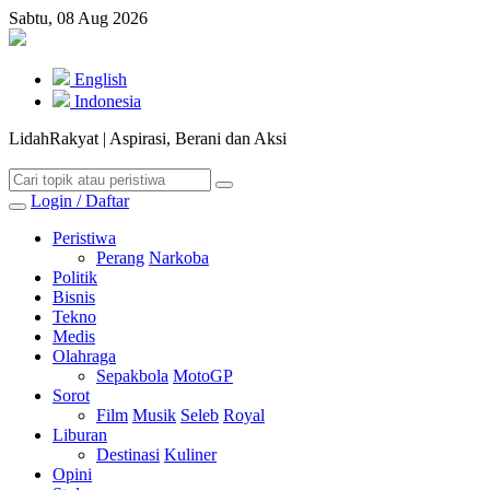
Sabtu, 08 Aug 2026
English
Indonesia
LidahRakyat | Aspirasi, Berani dan Aksi
Login / Daftar
Peristiwa
Perang
Narkoba
Politik
Bisnis
Tekno
Medis
Olahraga
Sepakbola
MotoGP
Sorot
Film
Musik
Seleb
Royal
Liburan
Destinasi
Kuliner
Opini