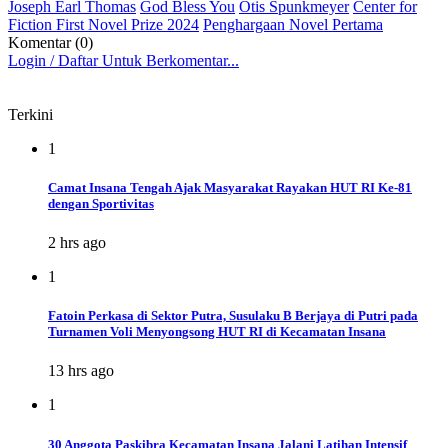
Joseph Earl Thomas
God Bless You
Otis Spunkmeyer
Center for
Fiction First Novel Prize 2024
Penghargaan Novel Pertama
Komentar (0)
Login / Daftar Untuk Berkomentar...
Terkini
1
Camat Insana Tengah Ajak Masyarakat Rayakan HUT RI Ke-81
dengan Sportivitas
2 hrs ago
1
Fatoin Perkasa di Sektor Putra, Susulaku B Berjaya di Putri pada
Turnamen Voli Menyongsong HUT RI di Kecamatan Insana
13 hrs ago
1
30 Anggota Paskibra Kecamatan Insana Jalani Latihan Intensif