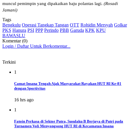
muncul pemimpin yang dipakaikan baju polantas lagi.
(Rosadi
Jamani)
Tags
Bengkulu
Operasi Tangkap Tangan
OTT
Rohidin Mersyah
Golkar
PKS
Hanura
PSI
PPP
Perindo
PBB
Garuda
KPK
KPU
BAWASLU
Komentar (0)
Login / Daftar Untuk Berkomentar...
Terkini
1
Camat Insana Tengah Ajak Masyarakat Rayakan HUT RI Ke-81
dengan Sportivitas
16 hrs ago
1
Fatoin Perkasa di Sektor Putra, Susulaku B Berjaya di Putri pada
Turnamen Voli Menyongsong HUT RI di Kecamatan Insana