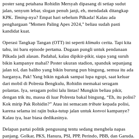
poster sang petahana Rohidin Mersyah dipasang di setiap sudut
jalan, senyum lebar, slogan penuh janji, eh, mendadak ditangkap
KPK.
Timing
-nya? Empat hari sebelum Pilkada! Kalau ada
penghargaan "Momen Paling Apes 2024," beliau sudah pasti
kandidat kuat.
Operasi Tangkap Tangan (OTT) ini seperti
klimaks
cerita. Tapi kita
tahu, ini baru episode pertama. Dugaan pungli untuk pendanaan
Pilkada jadi alasan. Padahal, kalau dipikir-pikir, siapa yang suruh
bikin kampanye mahal? Poster ukuran stadion, spanduk sepanjang
jalan tol, dan baliho yang bikin burung pun bingung, semua itu ada
harganya, Pak! Yang bikin ngakak sampai lupa ngopi, saat keluar
dari mobil di Polresta Bengkulu, Rohidin memakai seragam
polantas. Iya, seragam polisi lalu lintas! Mungkin beliau pikir,
dengan trik itu, massa di luar Polresta bakal bingung, “Eh, itu polisi?
Kok mirip Pak Rohidin?” Atau ini semacam
tribute
kepada polisi,
karena selama ini rajin buka-tutup jalan untuk
konvoi
kampanye?
Kalau iya, luar biasa dedikasinya.
Delapan partai politik pengusung tentu sedang menghela napas
panjang. Golkar, PKS, Hanura, PSI, PPP, Perindo, PBB, dan Garuda.