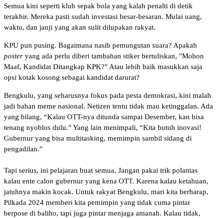
Semua kini seperti klub sepak bola yang kalah penalti di detik
terakhir. Mereka pasti sudah investasi besar-besaran. Mulai uang,
waktu, dan janji yang akan sulit dilupakan rakyat.
KPU pun pusing. Bagaimana nasib pemungutan suara? Apakah
poster
yang ada perlu diberi tambahan stiker bertuliskan, "Mohon
Maaf, Kandidat Ditangkap KPK?" Atau lebih baik masukkan saja
opsi kotak kosong sebagai kandidat darurat?
Bengkulu, yang seharusnya fokus pada pesta demokrasi, kini malah
jadi bahan meme nasional. Netizen tentu tidak mau ketinggalan. Ada
yang bilang, “Kalau OTT-nya ditunda sampai Desember, kan bisa
tenang nyoblos dulu.” Yang lain menimpali, “Kita butuh inovasi!
Gubernur yang bisa multitasking, memimpin sambil sidang di
pengadilan.”
Tapi serius, ini pelajaran buat semua. Jangan pakai trik polantas
kalau ente calon gubernur yang kena OTT. Karena kalau ketahuan,
jatuhnya makin kocak. Untuk rakyat Bengkulu, mari kita berharap,
Pilkada 2024 memberi kita pemimpin yang tidak cuma pintar
berpose di baliho, tapi juga pintar menjaga amanah. Kalau tidak,