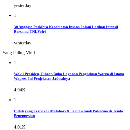
yesterday
1
30 Anggota Paskibra Kecamatan Insana Jalani Latihan Intensif
Bersama TNI/Polri
yesterday
Yang Paling Viral
1
Wakil Presiden, Gibran Buka Layanan Pengaduan Warga di Istana
Wapres, Ini Penjelasan Jadwalnya
4.94K
1
Lidah yang Terbakar Matahari & Jeritan Anak Palestina di Tenda
Pengungsian
4.01K