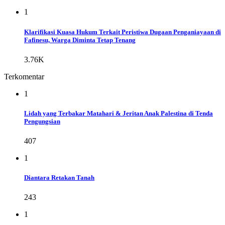
1
Klarifikasi Kuasa Hukum Terkait Peristiwa Dugaan Penganiayaan di
Fafinesu, Warga Diminta Tetap Tenang
3.76K
Terkomentar
1
Lidah yang Terbakar Matahari & Jeritan Anak Palestina di Tenda
Pengungsian
407
1
Diantara Retakan Tanah
243
1