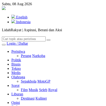
Sabtu, 08 Aug 2026
English
Indonesia
LidahRakyat | Aspirasi, Berani dan Aksi
Login / Daftar
Peristiwa
Perang
Narkoba
Politik
Bisnis
Tekno
Medis
Olahraga
Sepakbola
MotoGP
Sorot
Film
Musik
Seleb
Royal
Liburan
Destinasi
Kuliner
Opini