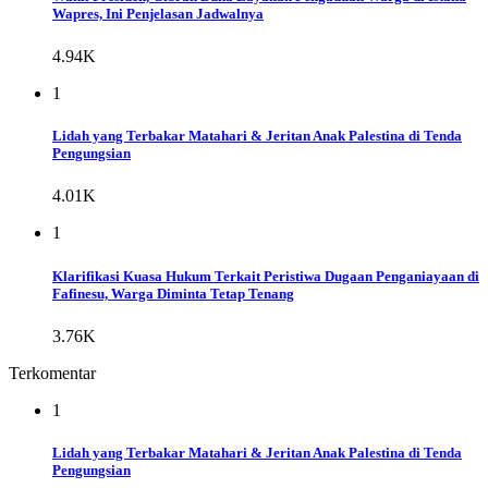
Wapres, Ini Penjelasan Jadwalnya
4.94K
1
Lidah yang Terbakar Matahari & Jeritan Anak Palestina di Tenda
Pengungsian
4.01K
1
Klarifikasi Kuasa Hukum Terkait Peristiwa Dugaan Penganiayaan di
Fafinesu, Warga Diminta Tetap Tenang
3.76K
Terkomentar
1
Lidah yang Terbakar Matahari & Jeritan Anak Palestina di Tenda
Pengungsian