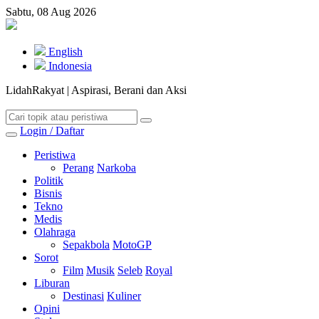
Sabtu, 08 Aug 2026
English
Indonesia
LidahRakyat | Aspirasi, Berani dan Aksi
Login / Daftar
Peristiwa
Perang
Narkoba
Politik
Bisnis
Tekno
Medis
Olahraga
Sepakbola
MotoGP
Sorot
Film
Musik
Seleb
Royal
Liburan
Destinasi
Kuliner
Opini