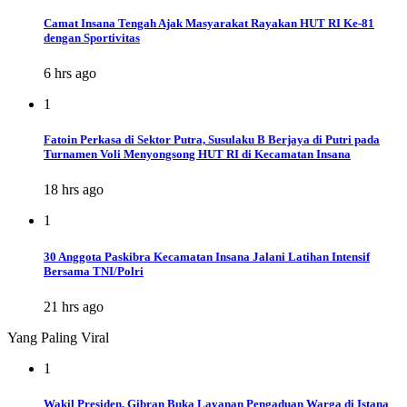
Camat Insana Tengah Ajak Masyarakat Rayakan HUT RI Ke-81
dengan Sportivitas
6 hrs ago
1
Fatoin Perkasa di Sektor Putra, Susulaku B Berjaya di Putri pada
Turnamen Voli Menyongsong HUT RI di Kecamatan Insana
18 hrs ago
1
30 Anggota Paskibra Kecamatan Insana Jalani Latihan Intensif
Bersama TNI/Polri
21 hrs ago
Yang Paling Viral
1
Wakil Presiden, Gibran Buka Layanan Pengaduan Warga di Istana